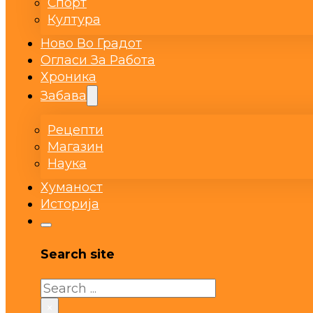
Спорт
Култура
Ново Во Градот
Огласи За Работа
Хроника
Забава
Рецепти
Магазин
Наука
Хуманост
Историја
Search site
Search
×