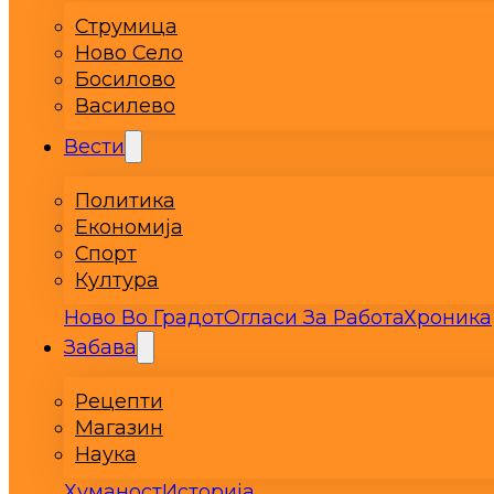
Струмица
Ново Село
Босилово
Василево
Вести
Политика
Економија
Спорт
Култура
Ново Во Градот
Огласи За Работа
Хроника
Забава
Рецепти
Магазин
Наука
Хуманост
Историја