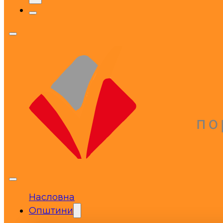
Насловна
Општини