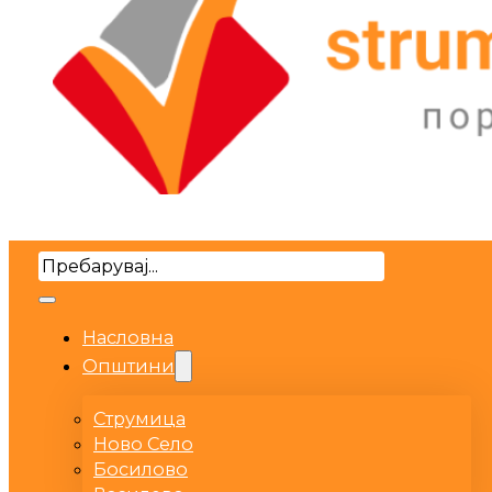
Search
Насловна
Општини
Струмица
Ново Село
Босилово