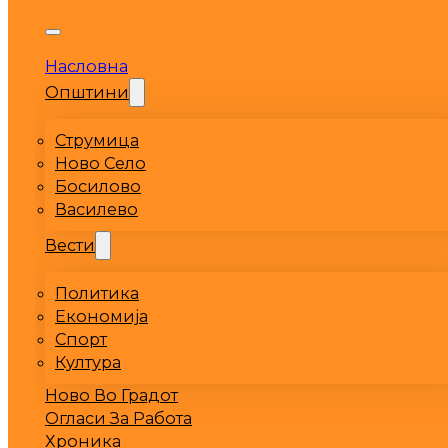
Насловна
Општини
Струмица
Ново Село
Босилово
Василево
Вести
Политика
Економија
Спорт
Култура
Ново Во Градот
Огласи За Работа
Хроника