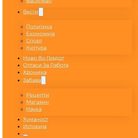
Василево
Вести
Политика
Економија
Спорт
Култура
Ново Во Градот
Огласи За Работа
Хроника
Забава
Рецепти
Магазин
Наука
Хуманост
Историја