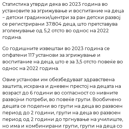
Статистика утврди дека во 2023 година во
установите за згрижување и воспитание на деца
− детски градинки/центри за ран детски развој
се регистрирани 37.804 деца, што претставува
зголемување од 5,2 отсто во однос на 2022
година.
Со годишните извештаи во 2023 година се
опфатени 117 установи за згрижување и
воспитание на деца, што е за 3,5 отсто повеќе во
однос на 2022 година.
Овие установи им обезбедуваат здравствена
заштита, исхрана и дневен престој на децата на
возраст до 6 години во согласност со нивните
развојни потреби, во повеќе групи. Вообичено
децата се поделни во групи на деца во развоен
период до 2 години, групи на деца во развоен
период од 2 години до тргнување на училиште,
но има и комбинирани групи, групи на деца со