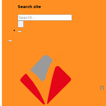
Search site
Search
×