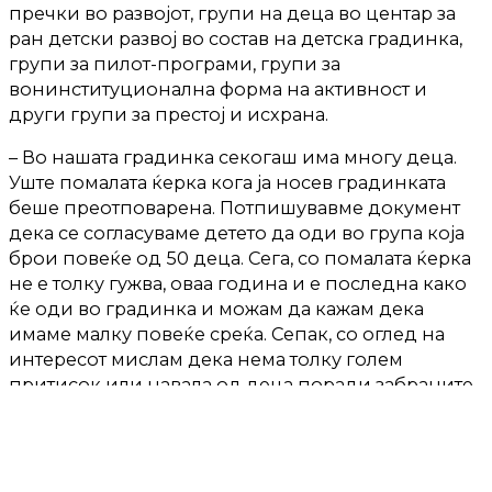
пречки во развојот, групи на деца во центар за
ран детски развој во состав на детска градинка,
групи за пилот-програми, групи за
вонинституционална форма на активност и
други групи за престој и исхрана.
– Во нашата градинка секогаш има многу деца.
Уште помалата ќерка кога ја носев градинката
беше преотповарена. Потпишувавме документ
дека се согласуваме детето да оди во група која
брои повеќе од 50 деца. Сега, со помалата ќерка
не е толку гужва, оваа година и е последна како
ќе оди во градинка и можам да кажам дека
имаме малку повеќе среќа. Сепак, со оглед на
интересот мислам дека нема толку голем
притисок или навала од деца поради забраните
за носење на невакцинирани деца – вели една
мајка од скопската општина Аеродорм, која важи
за општина со најмногу деца.