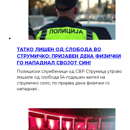
ТАТКО ЛИШЕН ОД СЛОБОДА ВО
СТРУМИЧКО: ПРИЈАВЕН ДЕКА ФИЗИЧКИ
ГО НАПАДНАЛ СВОЈОТ СИН!
Полициски службеници од СВР Струмица утрово
лишиле од слобода 54-годишен жител на
струмичко село, по пријава дека физички го
нападнал…