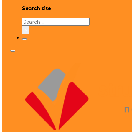
Search site
Search
×