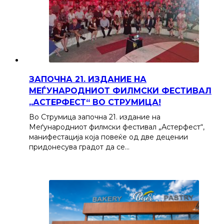
ЗАПОЧНА 21. ИЗДАНИЕ НА
МЕЃУНАРОДНИОТ ФИЛМСКИ ФЕСТИВАЛ
„АСТЕРФЕСТ“ ВО СТРУМИЦА!
Во Струмица започна 21. издание на
Меѓународниот филмски фестивал „Астерфест“,
манифестација која повеќе од две децении
придонесува градот да се…