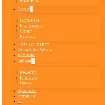
Василево
Вести
Политика
Економија
Спорт
Култура
Ново Во Градот
Огласи За Работа
Хроника
Забава
Рецепти
Магазин
Наука
Хуманост
Историја