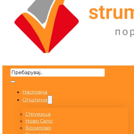
Search
Насловна
Општини
Струмица
Ново Село
Босилово