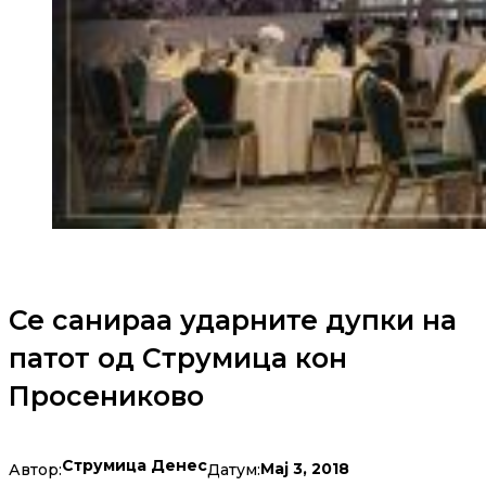
Се санираа ударните дупки на
патот од Струмица кон
Просениково
Струмица Денес
Мај 3, 2018
Автор:
Датум: