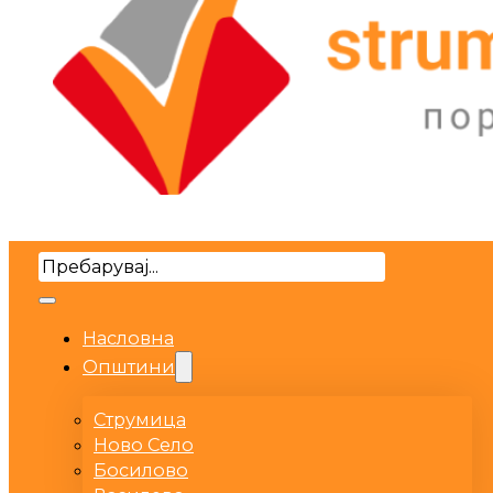
Search
Насловна
Општини
Струмица
Ново Село
Босилово