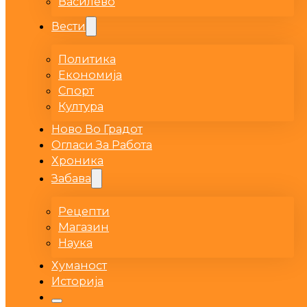
Василево
Вести
Политика
Економија
Спорт
Култура
Ново Во Градот
Огласи За Работа
Хроника
Забава
Рецепти
Магазин
Наука
Хуманост
Историја