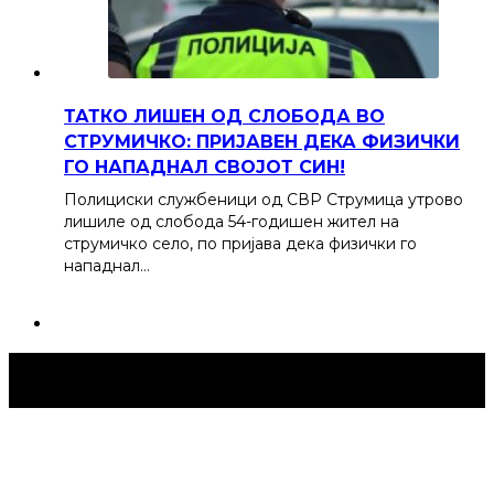
ТАТКО ЛИШЕН ОД СЛОБОДА ВО
СТРУМИЧКО: ПРИЈАВЕН ДЕКА ФИЗИЧКИ
ГО НАПАДНАЛ СВОЈОТ СИН!
Полициски службеници од СВР Струмица утрово
лишиле од слобода 54-годишен жител на
струмичко село, по пријава дека физички го
нападнал…
Струмица Денес © 2024