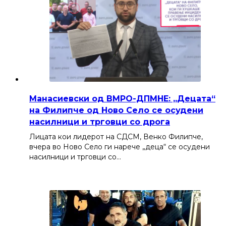
Манасиевски од ВМРО-ДПМНЕ: „Децата“
на Филипче од Ново Село се осудени
насилници и трговци со дрога
Лицата кои лидерот на СДСМ, Венко Филипче,
вчера во Ново Село ги нарече „деца“ се осудени
насилници и трговци со…