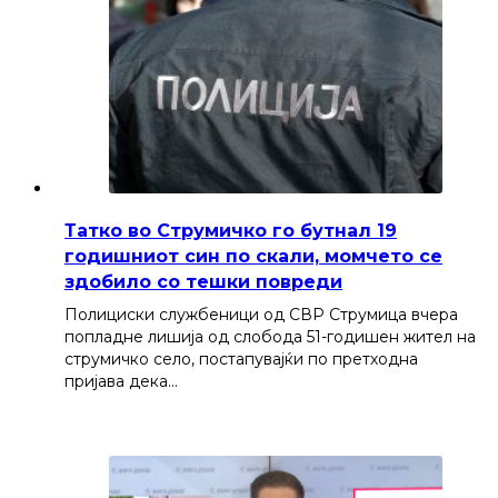
Татко во Струмичко го бутнал 19
годишниот син по скали, момчето се
здобило со тешки повреди
Полициски службеници од СВР Струмица вчера
попладне лишија од слобода 51-годишен жител на
струмичко село, постапувајќи по претходна
пријава дека…