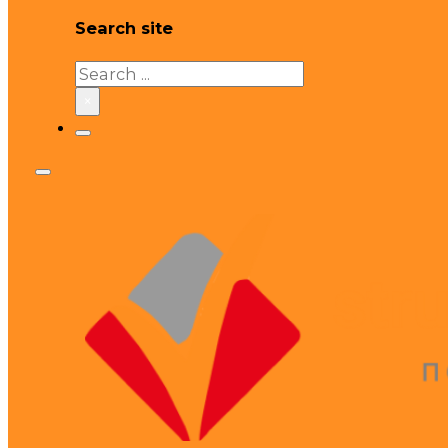
Search site
Search
×