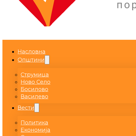
Насловна
Општини
Струмица
Ново Село
Босилово
Василево
Вести
Политика
Економија