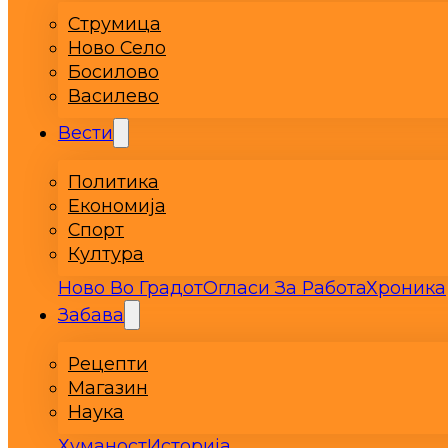
Струмица
Ново Село
Босилово
Василево
Вести
Политика
Економија
Спорт
Култура
Ново Во Градот
Огласи За Работа
Хроника
Забава
Рецепти
Магазин
Наука
Хуманост
Историја