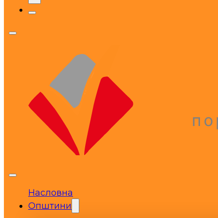
Насловна
Општини