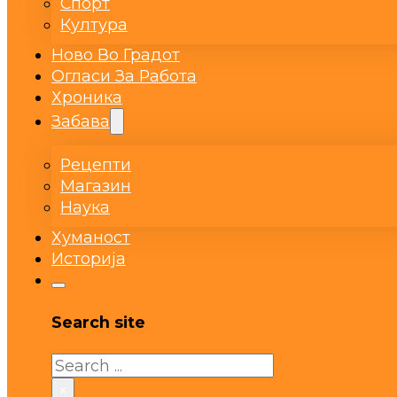
Спорт
Култура
Ново Во Градот
Огласи За Работа
Хроника
Забава
Рецепти
Магазин
Наука
Хуманост
Историја
Search site
Search
×