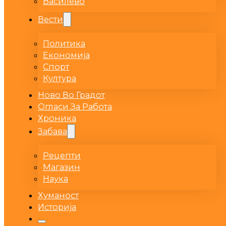
Василево
Вести
Политика
Економија
Спорт
Култура
Ново Во Градот
Огласи За Работа
Хроника
Забава
Рецепти
Магазин
Наука
Хуманост
Историја