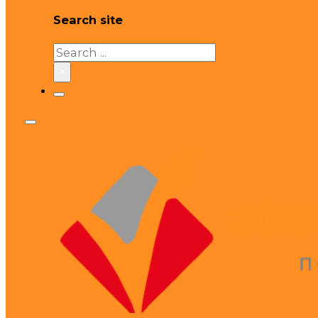
Search site
Search
×