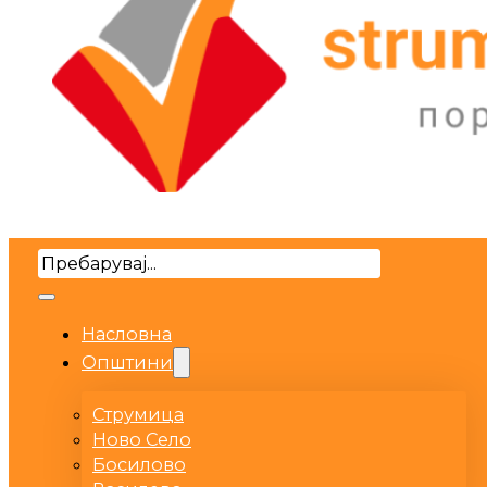
Search
Насловна
Општини
Струмица
Ново Село
Босилово