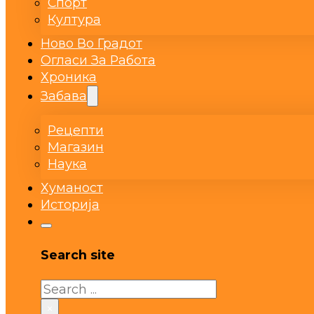
Спорт
Култура
Ново Во Градот
Огласи За Работа
Хроника
Забава
Рецепти
Магазин
Наука
Хуманост
Историја
Search site
Search
×