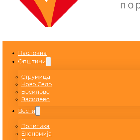
Насловна
Општини
Струмица
Ново Село
Босилово
Василево
Вести
Политика
Економија