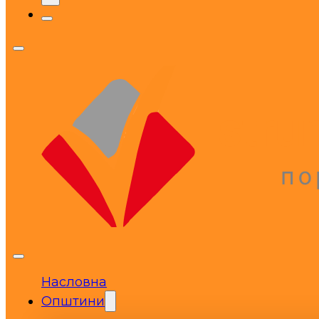
Насловна
Општини