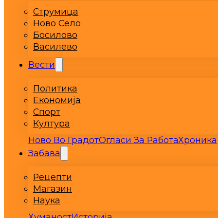
Струмица
Ново Село
Босилово
Василево
Вести
Политика
Економија
Спорт
Култура
Ново Во Градот
Огласи За Работа
Хроника
Забава
Рецепти
Магазин
Наука
Хуманост
Историја