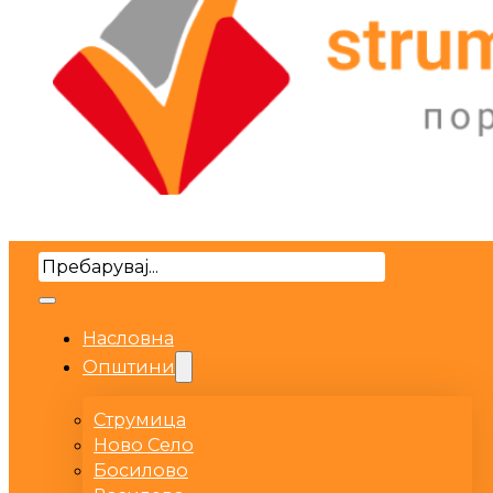
Search
Насловна
Општини
Струмица
Ново Село
Босилово