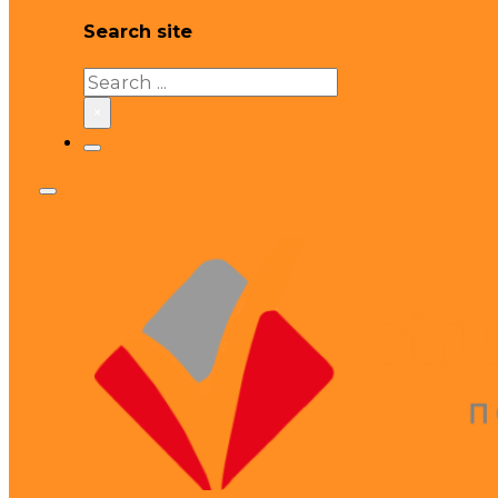
Search site
Search
×