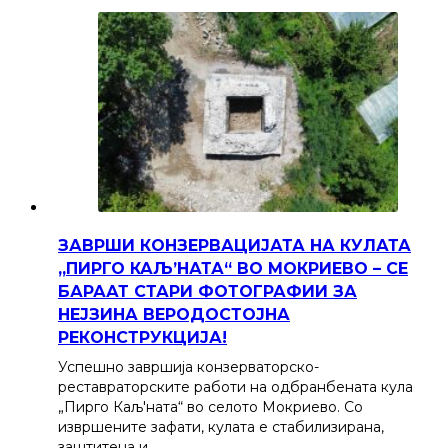
ЗАВРШИ КОНЗЕРВАЦИЈАТА НА КУЛАТА
„ПИРГО КАЉ’НАТА“ ВО МОКРИЕВО – СЕ
БАРААТ СТАРИ ФОТОГРАФИИ ЗА
НЕЈЗИНА ВЕРОДОСТОЈНА
РЕКОНСТРУКЦИЈА!
Успешно завршија конзерваторско-
реставраторските работи на одбранбената кула
„Пирго Каљ'ната“ во селото Мокриево. Со
извршените зафати, кулата е стабилизирана,
заштитена и…