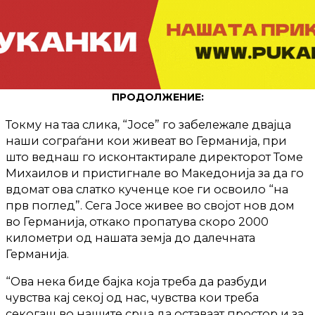
ПРОДОЛЖЕНИЕ:
Токму на таа слика, “Јосе” го забележале двајца
наши сограѓани кои живeат во Германија, при
што веднаш го исконтактирале директорот Томе
Михаилов и пристигнале во Македонија за да го
вдомат ова слатко кученце кое ги освоило “на
прв поглед”. Сега Јосе живее во својот нов дом
во Германија, откако пропатува скоро 2000
километри од нашата земја до далечната
Германија.
“Ова нека биде бајка која треба да разбуди
чувства кај секој од нас, чувства кои треба
секогаш во нашите срца да оставаат простор и за