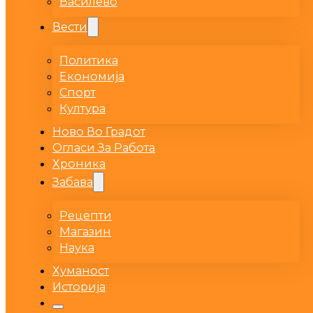
Василево
Вести
Политика
Економија
Спорт
Култура
Ново Во Градот
Огласи За Работа
Хроника
Забава
Рецепти
Магазин
Наука
Хуманост
Историја