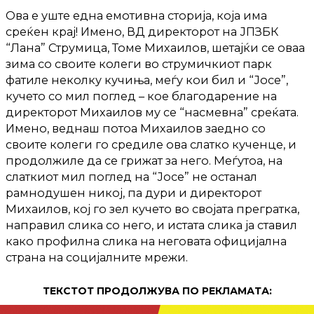
Ова е уште една емотивна сторија, која има
среќен крај! Имено, ВД директорот на ЈПЗБК
“Лана” Струмица, Томе Михаилов, шетајќи се оваа
зима со своите колеги во струмичкиот парк
фатиле неколку кучиња, меѓу кои бил и “Јосе”,
кучето со мил поглед – коe благодарение на
директорот Михаилов му се “насмевна” среќата.
Имено, веднаш потоа Михаилов заедно со
своите колеги го средиле ова слатко кученце, и
продолжиле да се грижат за него. Меѓутоа, на
слаткиот мил поглед на “Јосе” не останал
рамнодушен никој, па дури и директорот
Михаилов, кој го зел кучето во својата прегратка,
направил слика со него, и истата слика ја ставил
како профилна слика на неговата официјална
страна на социјалните мрежи.
ТЕКСТОТ ПРОДОЛЖУВА ПО РЕКЛАМАТА: