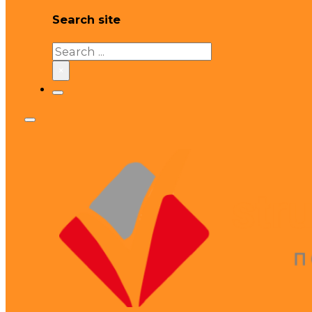
Search site
Search
×