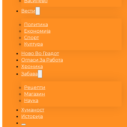
Василево
Вести
Политика
Економија
Спорт
Култура
Ново Во Градот
Огласи За Работа
Хроника
Забава
Рецепти
Магазин
Наука
Хуманост
Историја