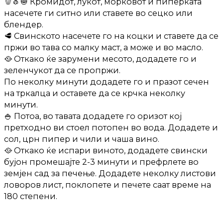
🫑🧄🧅 Кромидот, лукот, морковот и пиперката
насечете ги ситно или ставете во сецко или
блендер.
🥩 Свинското насечете го на коцки и ставете да се
пржи во тава со малку маст, а може и во масло.
🥘 Откако ќе зарумени месото, додадете го и
зеленчукот да се пропржи.
По неколку минути додадете го и празот сечен
на тркалца и оставете да се крчка неколку
минути.
🍚 Потоа, во тавата додадете го оризот кој
претходно ви стоел потопен во вода. Додадете и
сол, црн пипер и чили и чаша вино.
🥘 Откако ќе испари виното, додадете свински
бујон промешајте 2-3 минути и префрлете во
земјен сад за печење. Додадете неколку листови
ловоров лист, поклопете и печете саат време на
180 степени.