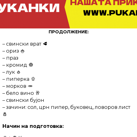
ПРОДОЛЖЕНИЕ:
– свински врат 🥩
– ориз 🍚
– праз
– кромид 🧅
– лук 🧄
– пиперка 🫑
– морков 🥕
– бело вино 🥂
– свински бујон
– зачини: сол, црн пипер, буковец, ловоров лист
🧂
Начин на подготовка: