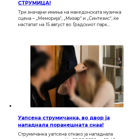
СТРУМИЦА!
Три значајни имиња на македонската музичка
сцена – „Меморија“, „Мизар“ и „Синтезис“, ќе
настапат на 15 август во Градскиот парк…
Уапсена струмичанка, во двор ја
нападнала поранешната снаа!
Струмичанка уапсена откако ја нападнала