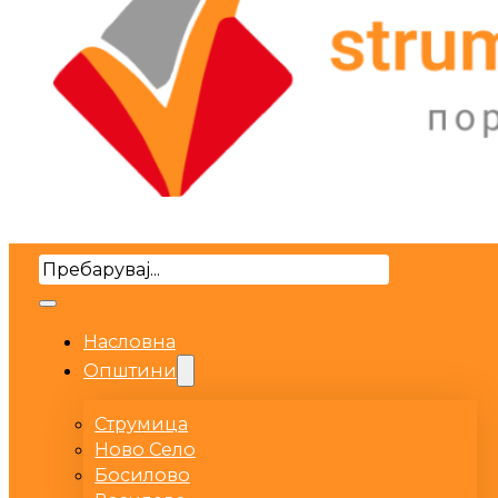
Search
Насловна
Општини
Струмица
Ново Село
Босилово