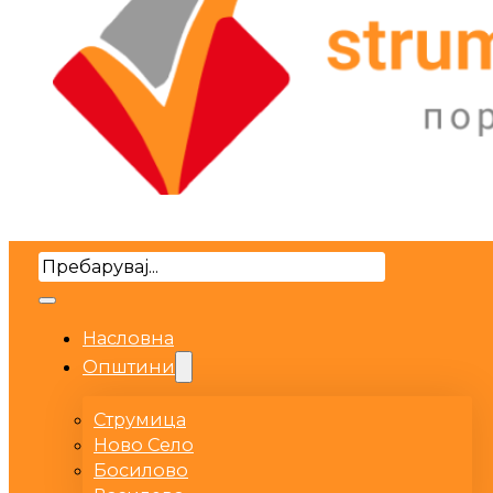
Search
Насловна
Општини
Струмица
Ново Село
Босилово