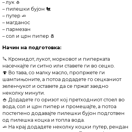
– лук 🧄
– пилешки бујон 🐔
– путер 🧈
– магданос
– пармезан
– сол и црн пипер 🧂
Начин на подготовка:
🔪 Кромидот, лукот, морковот и пиперката
насечкајте ги ситно или ставете ги во сецко.
🍄 Во тава, со малку масло, пропржете ги
шампињоните, а потоа додадете го сецканиот
зеленчукот и оставете да се пржат заедно
неколку минути.
🍚 Додадете го оризот кој претходниот стоел во
вода, сол и црн пипер и промешајте, а потоа
постепено додавајте пилешки бујон подготвен
од пилешка коцка и топла вода.
🧈 На крај додадете неколку коцки путер, рендан