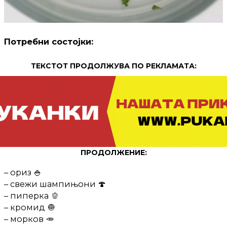
Потребни состојки:
ТЕКСТОТ ПРОДОЛЖУВА ПО РЕКЛАМАТА:
ПРОДОЛЖЕНИЕ:
– ориз 🍚
– свежи шампињони 🍄
– пиперка 🫑
– кромид 🧅
– морков 🥕