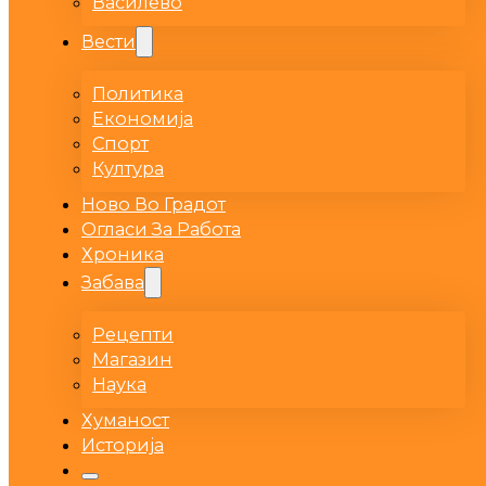
Василево
Вести
Политика
Економија
Спорт
Култура
Ново Во Градот
Огласи За Работа
Хроника
Забава
Рецепти
Магазин
Наука
Хуманост
Историја