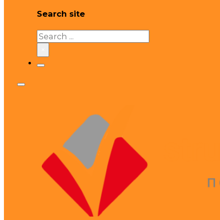
Search site
Search
×