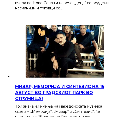
вчера во Ново Село ги нарече „деца“ се осудени
насилници и трговци со…
МИЗАР, МЕМОРИЈА И СИНТЕЗИС НА 15
АВГУСТ ВО ГРАДСКИОТ ПАРК ВО
СТРУМИЦА!
Три значајни имиња на македонската музичка
сцена – „Меморија“, „Мизар“ и „Синтезис“, ќе
настапат на 15 август во Градскиот парк…