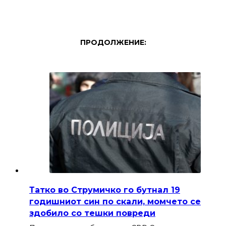
ПРОДОЛЖЕНИЕ:
Татко во Струмичко го бутнал 19
годишниот син по скали, момчето се
здобило со тешки повреди