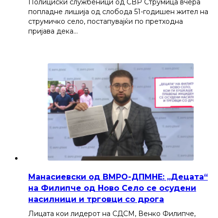
Полициски службеници од СВР Струмица вчера
попладне лишија од слобода 51-годишен жител на
струмичко село, постапувајќи по претходна
пријава дека…
Манасиевски од ВМРО-ДПМНЕ: „Децата“
на Филипче од Ново Село се осудени
насилници и трговци со дрога
Лицата кои лидерот на СДСМ, Венко Филипче,