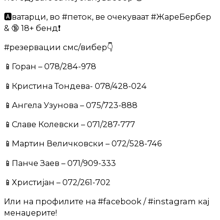
🅰️ватарци, во #петок, ве очекуваат #ЖареБербер
& 🔞 18+ бенд❗
#резервации смс/вибер👇
📱Горан – 078/284-978
📱Кристина Тондева- 078/428-024
📱Ангела Узунова – ‭075/723-888‬
📱Славе Колевски – 071/287-777
📱Мартин Величковски – 072/528-746
📱Панче Заев – 071/909-333
📱Христијан – 072/261-702
Или на профилите на #facebook / #instagram кај
менаџерите!