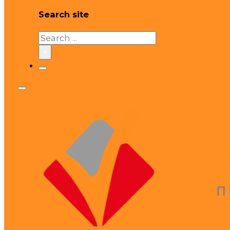
Search site
Search
×