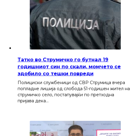
Татко во Струмичко го бутнал 19
годишниот син по скали, момчето се
здобило со тешки повреди
Полициски службеници од СВР Струмица вчера
попладне лишија од слобода 51-годишен жител на
струмичко село, постапувајќи по претходна
пријава дека…