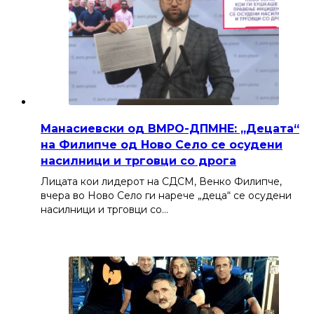
Манасиевски од ВМРО-ДПМНЕ: „Децата“
на Филипче од Ново Село се осудени
насилници и трговци со дрога
Лицата кои лидерот на СДСМ, Венко Филипче,
вчера во Ново Село ги нарече „деца“ се осудени
насилници и трговци со…