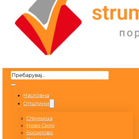
Search
Насловна
Општини
Струмица
Ново Село
Босилово