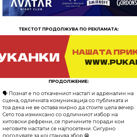
ТЕКСТОТ ПРОДОЛЖУВА ПО РЕКЛАМАТА:
ПРОДОЛЖЕНИЕ:
🗣️ Познат е по откачениот настап и адреналин на
сцена, одличната комуникација со публиката и
тоа дека не ве остава мирно да стоите цела вечер.
Сето тоа измиксано со одличниот избор на
хитовски рефрени, се причините поради кои
неговите настапи се најпосетени. Сигурно
погодувате за кој станува збор 😁