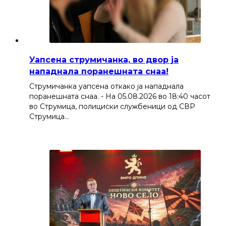
Уапсена струмичанка, во двор ја
нападнала поранешната снаа!
Струмичанка уапсена откако ја нападнала
поранешната снаа. - На 05.08.2026 во 18:40 часот
во Струмица, полициски службеници од СВР
Струмица…