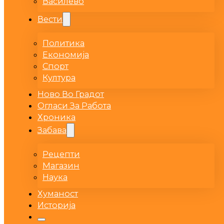
Василево
Вести
Политика
Економија
Спорт
Култура
Ново Во Градот
Огласи За Работа
Хроника
Забава
Рецепти
Магазин
Наука
Хуманост
Историја