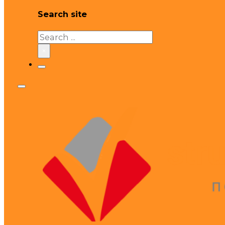
Search site
Search
×