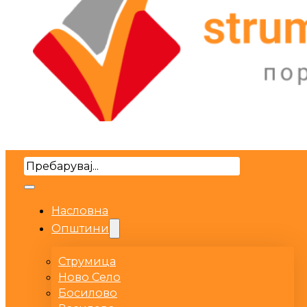
Search
Насловна
Општини
Струмица
Ново Село
Босилово