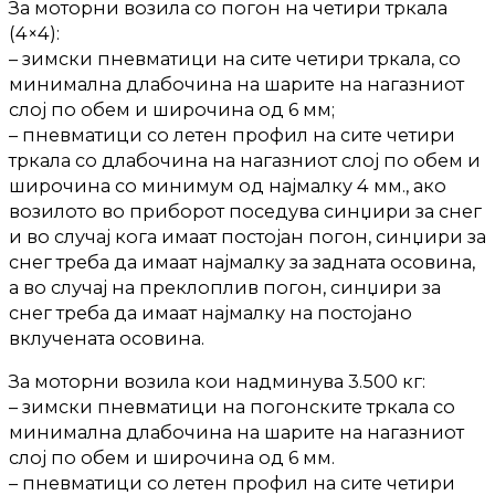
За моторни возила со погон на четири тркала
(4×4):
– зимски пневматици на сите четири тркала, со
минимална длабочина на шарите на нагазниот
слој по обем и широчина од 6 мм;
– пневматици со летен профил на сите четири
тркала со длабочина на нагазниот слој по обем и
широчина со минимум од најмалку 4 мм., ако
возилото во приборот поседува синџири за снег
и во случај кога имаат постојан погон, синџири за
снег треба да имаат најмалку за задната осовина,
а во случај на преклоплив погон, синџири за
снег треба да имаат најмалку на постојано
вклучената осовина.
За моторни возила кои надминува 3.500 кг:
– зимски пневматици на погонските тркала со
минимална длабочина на шарите на нагазниот
слој по обем и широчина од 6 мм.
– пневматици со летен профил на сите четири