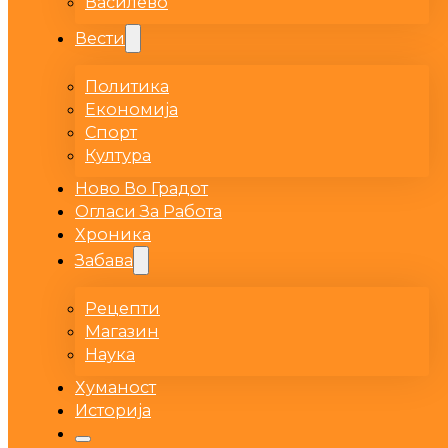
Василево
Вести
Политика
Економија
Спорт
Култура
Ново Во Градот
Огласи За Работа
Хроника
Забава
Рецепти
Магазин
Наука
Хуманост
Историја