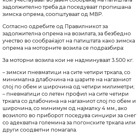
задолжително треба да поседуваат пропишана
зимска опрема, соопштуваат од МВР.
Согласно одребите од Правилникот за
задолжителна опрема на возилата, за безбедно
учество во сообраќајот на патиштатa како зимска
опрема на моторните возила се подразбира:
За моторни возила кои не надминуваат 3.500 кг.
– зимски пневматици на сите четири тркала, со
минимална длабочина на шарите на нагазниот
слој по обем и широчина од четири милиметри;
– пневматици со летен профил на сите четири
тркала со длабочина на нагазниот слој по обем и
широчина, со минимум од најмалку 4 мм., ако
возилото во приборот поседува синџири за снег
со адекватна големина за погонските тркала или
други соодветни помагала.