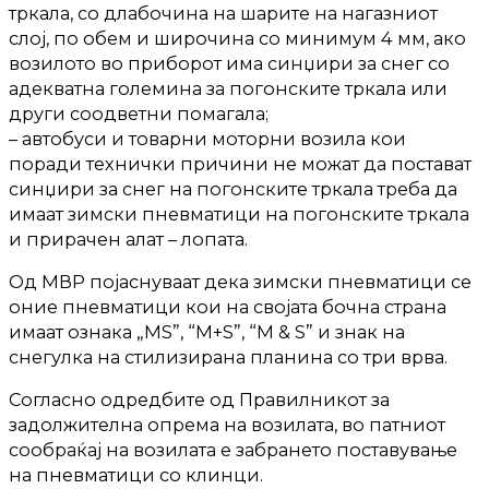
тркала, со длабочина на шарите на нагазниот
слој, по обем и широчина со минимум 4 мм, ако
возилото во приборот има синџири за снег со
адекватна големина за погонските тркала или
други соодветни помагала;
– автобуси и товарни моторни возила кои
поради технички причини не можат да постават
синџири за снег на погонските тркала треба да
имаат зимски пневматици на погонските тркала
и прирачен алат – лопата.
Од МВР појаснуваат дека зимски пневматици се
оние пневматици кои на својата бочна страна
имаат ознака „MS”, “M+S”, “M & S” и знак на
снегулка на стилизирана планина со три врва.
Согласно одредбите од Правилникот за
задолжителна опрема на возилата, во патниот
сообраќај на возилата е забрането поставување
на пневматици со клинци.