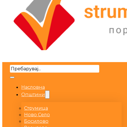
Search
Насловна
Општини
Струмица
Ново Село
Босилово