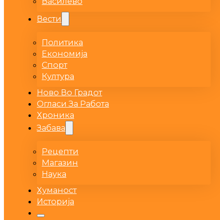
Василево
Вести
Политика
Економија
Спорт
Култура
Ново Во Градот
Огласи За Работа
Хроника
Забава
Рецепти
Магазин
Наука
Хуманост
Историја