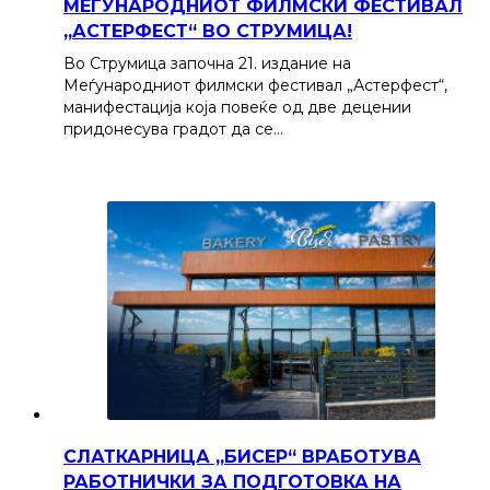
МЕЃУНАРОДНИОТ ФИЛМСКИ ФЕСТИВАЛ
„АСТЕРФЕСТ“ ВО СТРУМИЦА!
Во Струмица започна 21. издание на
Меѓународниот филмски фестивал „Астерфест“,
манифестација која повеќе од две децении
придонесува градот да се…
СЛАТКАРНИЦА „БИСЕР“ ВРАБОТУВА
РАБОТНИЧКИ ЗА ПОДГОТОВКА НА