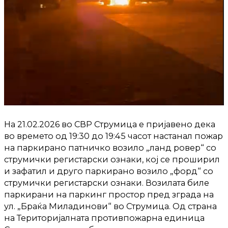
На 21.02.2026 во СВР Струмица е пријавено дека
во времето од 19:30 до 19:45 часот настанал пожар
на паркирано патничко возило „ланд ровер“ со
струмички регистарски ознаки, кој се проширил
и зафатил и друго паркирано возило „форд“ со
струмички регистарски ознаки. Возилата биле
паркирани на паркинг простор пред зграда на
ул. „Браќа Миладинови“ во Струмица. Од страна
на Територијалната противпожарна единица