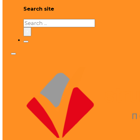
Search site
Search
×