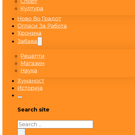
Спорт
Култура
Ново Во Градот
Огласи За Работа
Хроника
Забава
Рецепти
Магазин
Наука
Хуманост
Историја
Search site
Search
×