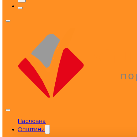
Насловна
Општини