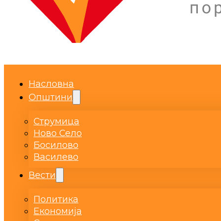
Насловна
Општини
Струмица
Ново Село
Босилово
Василево
Вести
Политика
Економија