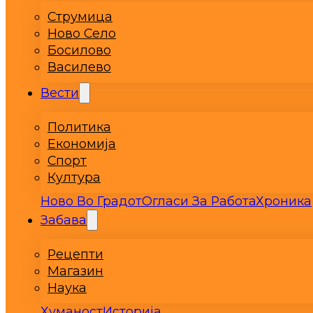
Струмица
Ново Село
Босилово
Василево
Вести
Политика
Економија
Спорт
Култура
Ново Во Градот
Огласи За Работа
Хроника
Забава
Рецепти
Магазин
Наука
Хуманост
Историја