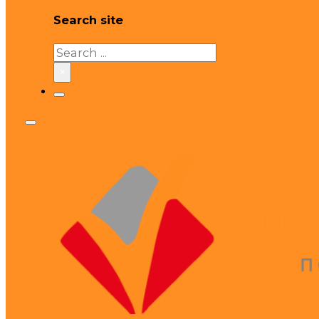
Search site
Search
×