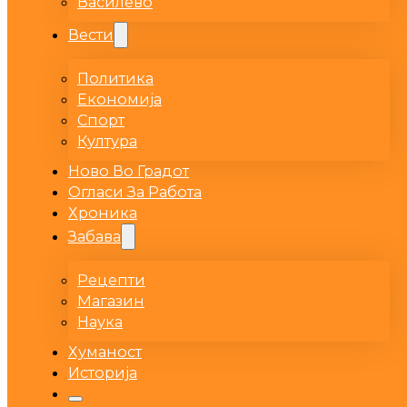
Василево
Вести
Политика
Економија
Спорт
Култура
Ново Во Градот
Огласи За Работа
Хроника
Забава
Рецепти
Магазин
Наука
Хуманост
Историја