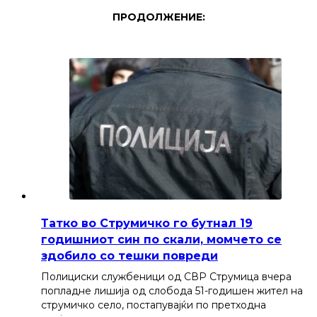
ПРОДОЛЖЕНИЕ:
Татко во Струмичко го бутнал 19
годишниот син по скали, момчето се
здобило со тешки повреди
Полициски службеници од СВР Струмица вчера
попладне лишија од слобода 51-годишен жител на
струмичко село, постапувајќи по претходна