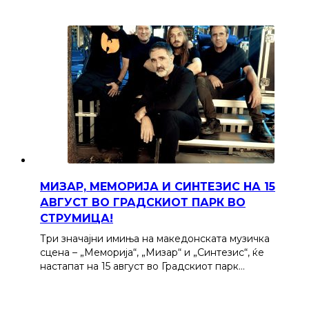
МИЗАР, МЕМОРИЈА И СИНТЕЗИС НА 15
АВГУСТ ВО ГРАДСКИОТ ПАРК ВО
СТРУМИЦА!
Три значајни имиња на македонската музичка
сцена – „Меморија“, „Мизар“ и „Синтезис“, ќе
настапат на 15 август во Градскиот парк…