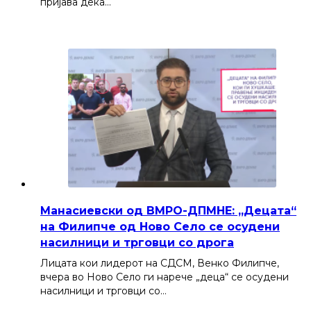
пријава дека…
Манасиевски од ВМРО-ДПМНЕ: „Децата“
на Филипче од Ново Село се осудени
насилници и трговци со дрога
Лицата кои лидерот на СДСМ, Венко Филипче,
вчера во Ново Село ги нарече „деца“ се осудени
насилници и трговци со…