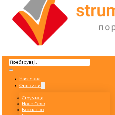
Search
Насловна
Општини
Струмица
Ново Село
Босилово