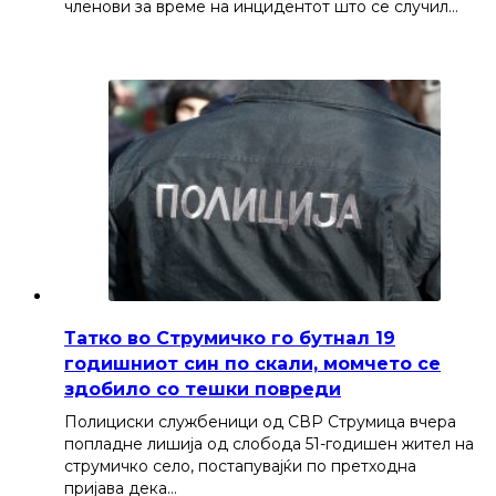
членови за време на инцидентот што се случил…
Татко во Струмичко го бутнал 19
годишниот син по скали, момчето се
здобило со тешки повреди
Полициски службеници од СВР Струмица вчера
попладне лишија од слобода 51-годишен жител на
струмичко село, постапувајќи по претходна
пријава дека…