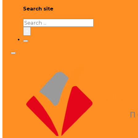
Search site
Search
×