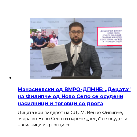
Манасиевски од ВМРО-ДПМНЕ: „Децата“
на Филипче од Ново Село се осудени
насилници и трговци со дрога
Лицата кои лидерот на СДСМ, Венко Филипче,
вчера во Ново Село ги нарече „деца“ се осудени
насилници и трговци со…