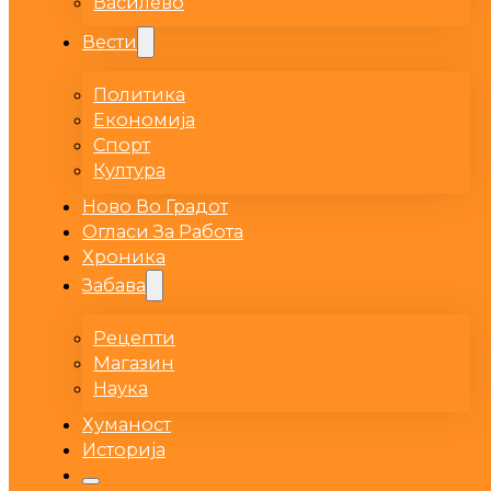
Василево
Вести
Политика
Економија
Спорт
Култура
Ново Во Градот
Огласи За Работа
Хроника
Забава
Рецепти
Магазин
Наука
Хуманост
Историја