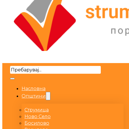
Search
Насловна
Општини
Струмица
Ново Село
Босилово