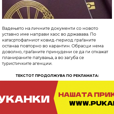
Вадењето на личните документи со новото
уставно име направи хаос во државава. По
катасртофалниот ковид-период граѓаните
останаа повторно во карантин. Обрасци нема
доволно, граѓаните принудени се да ги откажат
планираните патувања, а во загуба се
туристичките агенции.
ТЕКСТОТ ПРОДОЛЖУВА ПО РЕКЛАМАТА: