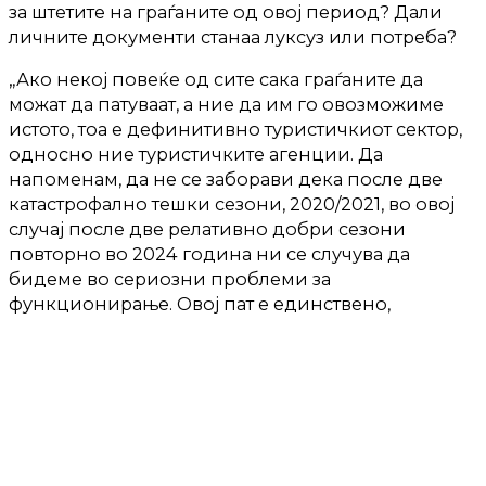
за штетите на граѓаните од овој период? Дали
личните документи станаа луксуз или потреба?
„Ако некој повеќе од сите сака граѓаните да
можат да патуваат, а ние да им го овозможиме
истото, тоа е дефинитивно туристичкиот сектор,
односно ние туристичките агенции. Да
напоменам, да не се заборави дека после две
катастрофално тешки сезони, 2020/2021, во овој
случај после две релативно добри сезони
повторно во 2024 година ни се случува да
бидеме во сериозни проблеми за
функционирање. Овој пат е единствено,
исклучиво од наша страна, поради тоа што
немаме документи.“ – вели Чоневски.
Резервациите се откажуваат, агенциите
принудени се да враќаат средства кои веќе ги
уплатиле за одредена дестинација, а се поретки
се и случаите за резервација за наредниот