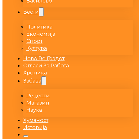
Василево
Вести
Политика
Економија
Спорт
Култура
Ново Во Градот
Огласи За Работа
Хроника
Забава
Рецепти
Магазин
Наука
Хуманост
Историја