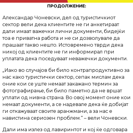
ПРОДОЛЖЕНИЕ:
Александар Чоневски, дел од туристичкиот
сектор вели дека клиентите не ги анкетираат
дали имаат важечки лични документи, бидејќи
тоа е приватна работа и не си дозволувале да
прашаат такво нешто. Истовремено тврди дека
никој од клиентите не ги информирал при
уплатата дека поседуваат неважечки документи.
„Иако во случајов би било контрапродуктивно за
нас како туристички сектор, сепак мислам дека
оние кои се уште немаат закажано термин за
фотографирање, би било паметно да не вршат
уплати од нивна страна. Во овој момент оние кои
немаат документи, а се надевале дека ќе добијат
ги откажуваат своите аранжмани, а за нас е
навистина сериозен проблем.“ – вели Чоневски.
Дали има излез од лавиринтот и кој ќе одговара