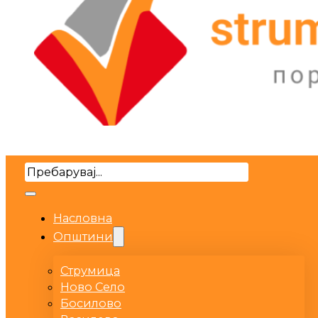
Search
Насловна
Општини
Струмица
Ново Село
Босилово