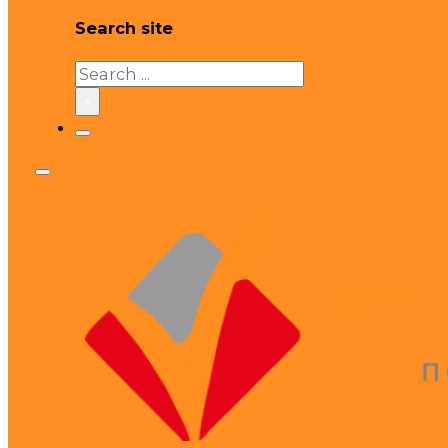
Search site
Search
×