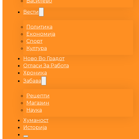
Василево
Вести
Политика
Економија
Спорт
Култура
Ново Во Градот
Огласи За Работа
Хроника
Забава
Рецепти
Магазин
Наука
Хуманост
Историја