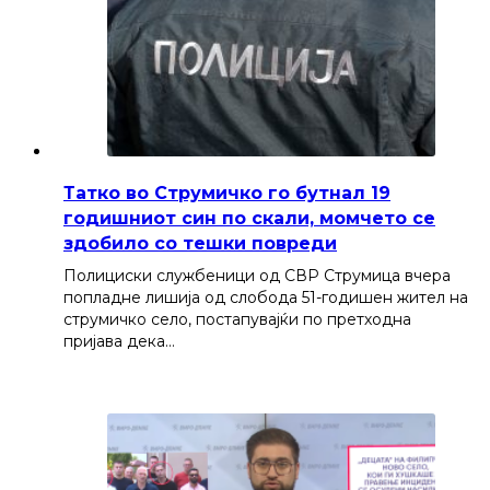
Татко во Струмичко го бутнал 19
годишниот син по скали, момчето се
здобило со тешки повреди
Полициски службеници од СВР Струмица вчера
попладне лишија од слобода 51-годишен жител на
струмичко село, постапувајќи по претходна
пријава дека…