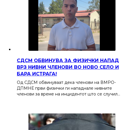
СДСМ ОБВИНУВА ЗА ФИЗИЧКИ НАПАД
ВРЗ НИВНИ ЧЛЕНОВИ ВО НОВО СЕЛО И
БАРА ИСТРАГА!
Од СДСМ обвинуваат дека членови на ВМРО-
ДПМНЕ први физички ги нападнале нивните
членови за време на инцидентот што се случил…