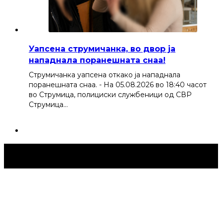
Уапсена струмичанка, во двор ја
нападнала поранешната снаа!
Струмичанка уапсена откако ја нападнала
поранешната снаа. - На 05.08.2026 во 18:40 часот
во Струмица, полициски службеници од СВР
Струмица…
Струмица Денес © 2024