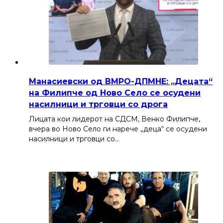
Манасиевски од ВМРО-ДПМНЕ: „Децата“
на Филипче од Ново Село се осудени
насилници и трговци со дрога
Лицата кои лидерот на СДСМ, Венко Филипче,
вчера во Ново Село ги нарече „деца“ се осудени
насилници и трговци со…