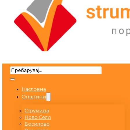
Search
Насловна
Општини
Струмица
Ново Село
Босилово