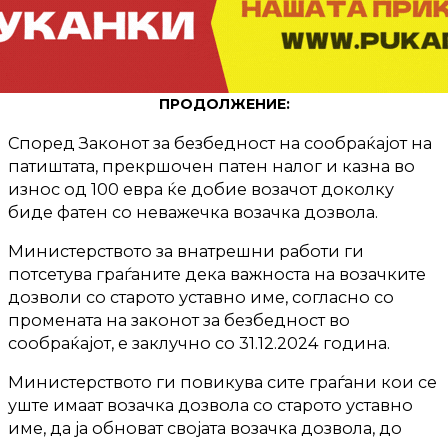
ПРОДОЛЖЕНИЕ:
Според Законот за безбедност на сообраќајот на
патиштата, прекршочен патен налог и казна во
износ од 100 евра ќе добие возачот доколку
биде фатен со неважечка возачка дозвола.
Министерството за внатрешни работи ги
потсетува граѓаните дека важноста на возачките
дозволи со старото уставно име, согласно со
промената на законот за безбедност во
сообраќајот, е заклучно со 31.12.2024 година.
Министерството ги повикува сите граѓани кои се
уште имаат возачка дозвола со старото уставно
име, да ја обноват својата возачка дозвола, до