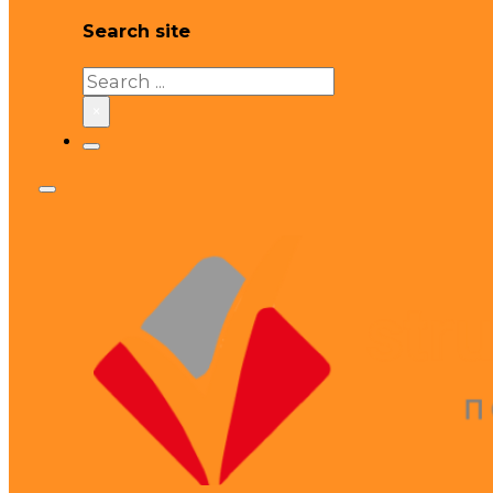
Search site
Search
×