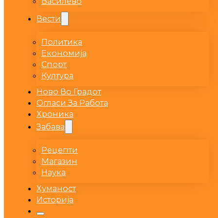
Василево
Вести
Политика
Економија
Спорт
Култура
Ново Во Градот
Огласи За Работа
Хроника
Забава
Рецепти
Магазин
Наука
Хуманост
Историја