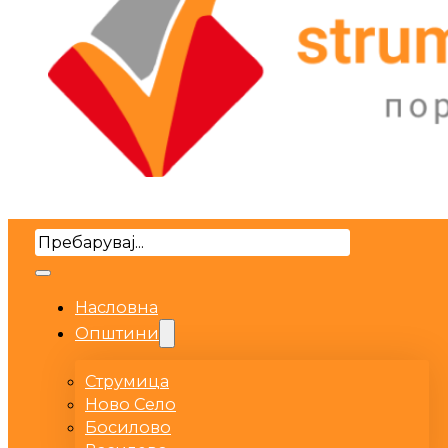
Search
Насловна
Општини
Струмица
Ново Село
Босилово