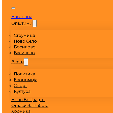
Насловна
Општини
Струмица
Ново Село
Босилово
Василево
Вести
Политика
Економија
Спорт
Култура
Ново Во Градот
Огласи За Работа
Хроника