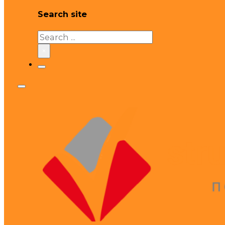
Search site
Search
×