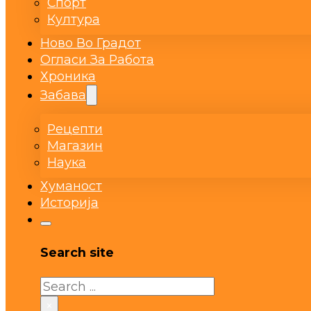
Спорт
Култура
Ново Во Градот
Огласи За Работа
Хроника
Забава
Рецепти
Магазин
Наука
Хуманост
Историја
Search site
Search
×