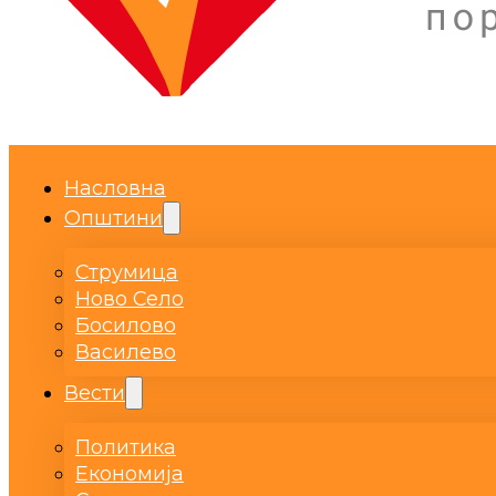
Насловна
Општини
Струмица
Ново Село
Босилово
Василево
Вести
Политика
Економија