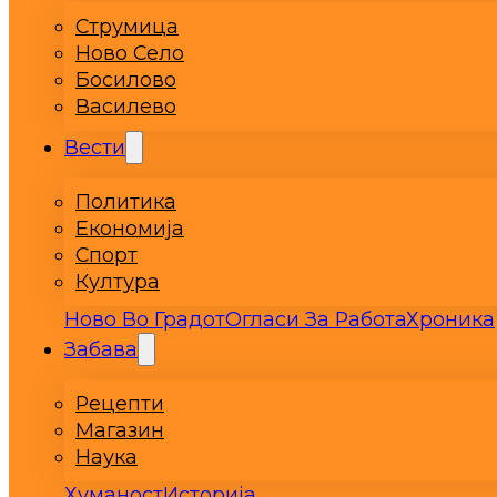
Струмица
Ново Село
Босилово
Василево
Вести
Политика
Економија
Спорт
Култура
Ново Во Градот
Огласи За Работа
Хроника
Забава
Рецепти
Магазин
Наука
Хуманост
Историја