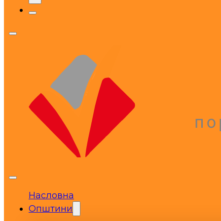
Насловна
Општини