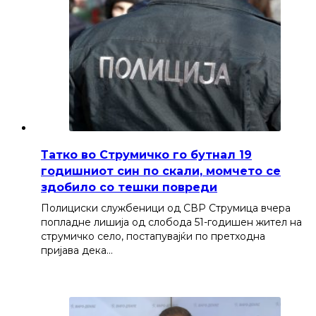
Татко во Струмичко го бутнал 19
годишниот син по скали, момчето се
здобило со тешки повреди
Полициски службеници од СВР Струмица вчера
попладне лишија од слобода 51-годишен жител на
струмичко село, постапувајќи по претходна
пријава дека…