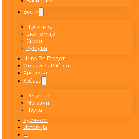
Василево
Вести
Политика
Економија
Спорт
Култура
Ново Во Градот
Огласи За Работа
Хроника
Забава
Рецепти
Магазин
Наука
Хуманост
Историја