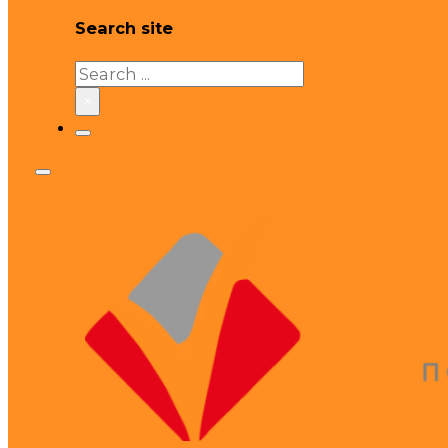
Search site
Search
×