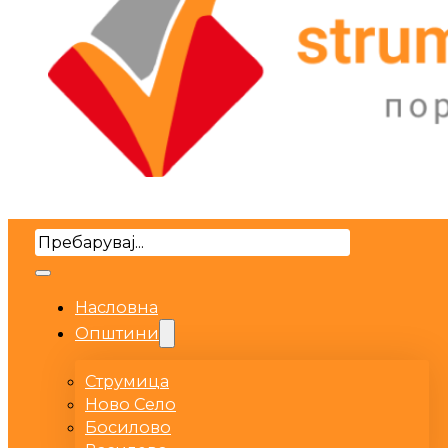
Search
Насловна
Општини
Струмица
Ново Село
Босилово