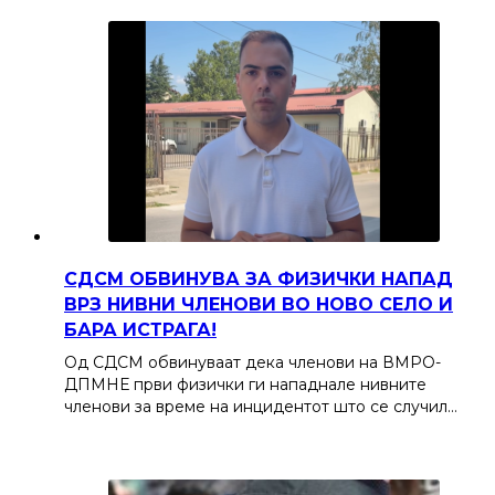
СДСМ ОБВИНУВА ЗА ФИЗИЧКИ НАПАД
ВРЗ НИВНИ ЧЛЕНОВИ ВО НОВО СЕЛО И
БАРА ИСТРАГА!
Од СДСМ обвинуваат дека членови на ВМРО-
ДПМНЕ први физички ги нападнале нивните
членови за време на инцидентот што се случил…