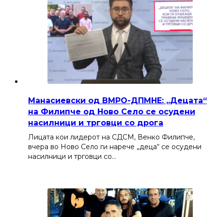
Манасиевски од ВМРО-ДПМНЕ: „Децата“
на Филипче од Ново Село се осудени
насилници и трговци со дрога
Лицата кои лидерот на СДСМ, Венко Филипче,
вчера во Ново Село ги нарече „деца“ се осудени
насилници и трговци со…