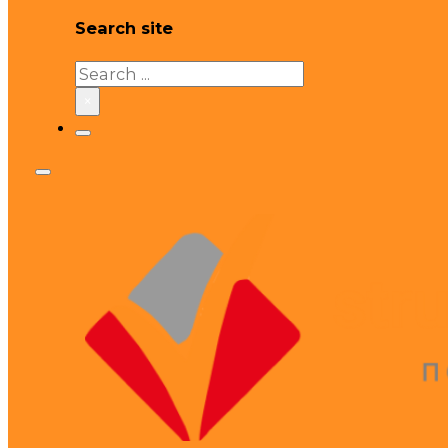
Search site
Search
×