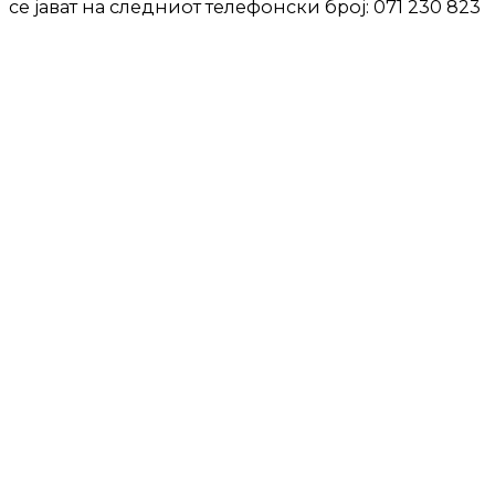
се јават на следниот телефонски број: 071 230 823
ТЕКСТОТ ПРОДОЛЖУВА ПО РЕКЛАМАТА:
ПРОДОЛЖЕНИЕ:
ТЕКСТОТ ПРОДОЛЖУВА ПО РЕКЛАМАТА: