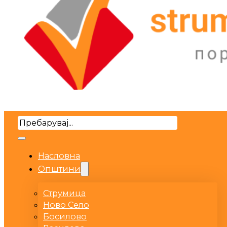
Search
Насловна
Општини
Струмица
Ново Село
Босилово