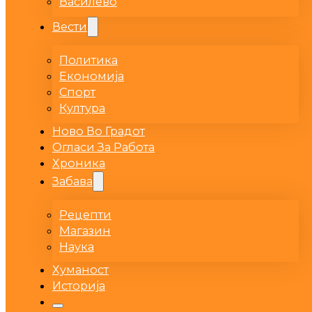
Василево
Вести
Политика
Економија
Спорт
Култура
Ново Во Градот
Огласи За Работа
Хроника
Забава
Рецепти
Магазин
Наука
Хуманост
Историја