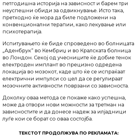
петгодишна историја на зависност и барем три
неуспешни обиди за одвикнување. Исто така,
претходно ќе мора да биле подложени на
конвенционални терапии, како лекување или
психотерапија.
Испитувањето ќе биде спроведено во болницата
„Аденбрук“ во Кембриџ и во Кралската болница
во Лондон. Секој од учесниците ќе добие тенок
електроден имплант во прецизно одредена
локација во мозокот, каде што ќе се испраќаат
електрични импулси со цел да се регулираат
мозочните активности поврзани со зависноста.
Доколку оваа метода се покаже како успешна,
може да отвори нови можности за третман на
зависностите и да донесе надеж за илјадници
луѓе кои се борат со оваа состојба.
ТЕКСТОТ ПРОДОЛЖУВА ПО РЕКЛАМАТА: