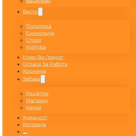
Василево
Вести
Политика
Економија
Спорт
Култура
Ново Во Градот
Огласи За Работа
Хроника
Забава
Рецепти
Магазин
Наука
Хуманост
Историја