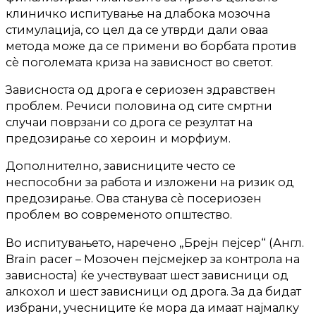
клиничко испитување на длабока мозочна
стимулација, со цел да се утврди дали оваа
метода може да се примени во борбата против
сè поголемата криза на зависност во светот.
Зависноста од дрога е сериозен здравствен
проблем. Речиси половина од сите смртни
случаи поврзани со дрога се резултат на
предозирање со хероин и морфиум.
Дополнително, зависниците често се
неспособни за работа и изложени на ризик од
предозирање. Ова станува сè посериозен
проблем во современото општество.
Во испитувањето, наречено „Брејн пејсер“ (Англ.
Brain pacer – Мозочен пејсмејкер за контрола на
зависноста) ќе учествуваат шест зависници од
алкохол и шест зависници од дрога. За да бидат
избрани, учесниците ќе мора да имаат најмалку