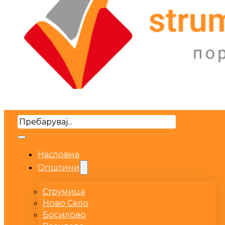
Search
Насловна
Општини
Струмица
Ново Село
Босилово