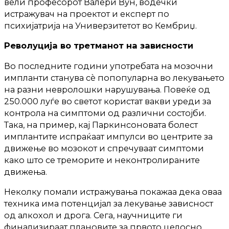
вели професорот Валери Вун, водечки
истражувач на проектот и експерт по
психијатрија на Универзитетот во Кембриџ.
Револуција во третманот на зависности
Во последните години употребата на мозочни
импланти станува сè попопуларна во лекувањето
на разни невролошки нарушувања. Повеќе од
250.000 луѓе во светот користат вакви уреди за
контрола на симптоми од различни состојби.
Така, на пример, кај Паркинсоновата болест
имплантите испраќаат импулси во центрите за
движење во мозокот и спречуваат симптоми
како што се треморите и неконтролираните
движења.
Неколку помали истражувања покажаа дека оваа
техника има потенцијал за лекување зависност
од алкохол и дрога. Сега, научниците ги
финализираат плановите за првото целосно