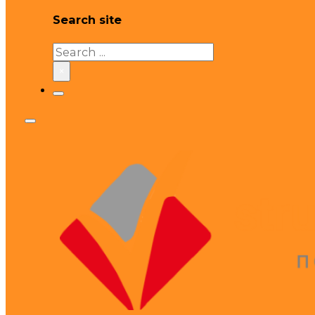
Search site
Search
×