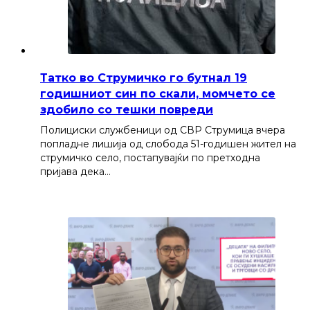
Татко во Струмичко го бутнал 19
годишниот син по скали, момчето се
здобило со тешки повреди
Полициски службеници од СВР Струмица вчера
попладне лишија од слобода 51-годишен жител на
струмичко село, постапувајќи по претходна
пријава дека…