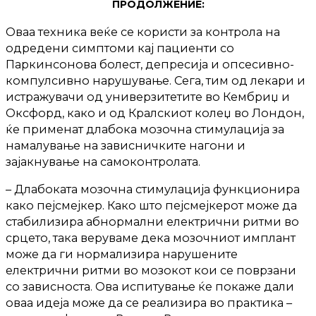
ПРОДОЛЖЕНИЕ:
Оваа техника веќе се користи за контрола на
одредени симптоми кај пациенти со
Паркинсонова болест, депресија и опсесивно-
компулсивно нарушување. Сега, тим од лекари и
истражувачи од универзитетите во Кембриџ и
Оксфорд, како и од Кралскиот колеџ во Лондон,
ќе применат длабока мозочна стимулација за
намалување на зависничките нагони и
зајакнување на самоконтролата.
– Длабоката мозочна стимулација функционира
како пејсмејкер. Како што пејсмејкерот може да
стабилизира абнормални електрични ритми во
срцето, така веруваме дека мозочниот имплант
може да ги нормализира нарушените
електрични ритми во мозокот кои се поврзани
со зависноста. Ова испитување ќе покаже дали
оваа идеја може да се реализира во практика –