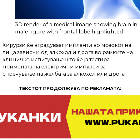
3D render of a medical image showing brain in
male figure with frontal lobe highlighted
Хирурзи ќе вградуваат импланти во мозокот на
лица зависни од алкохол и дрога во рамките на
клиничко испитување што ќе ја тестира
примената на електрични импулси за
спречување на желбата за алкохол или дрога.
ТЕКСТОТ ПРОДОЛЖУВА ПО РЕКЛАМАТА: