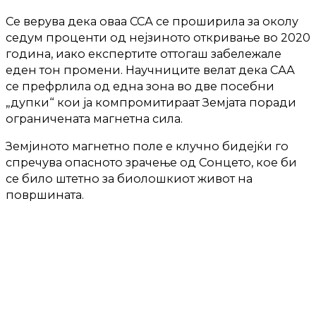
Се верува дека оваа ССА се проширила за околу
седум проценти од нејзиното откривање во 2020
година, иако експертите оттогаш забележале
еден тон промени. Научниците велат дека САА
се префрлила од една зона во две посебни
„дупки“ кои ја компромитираат Земјата поради
ограничената магнетна сила.
Земјиното магнетно поле е клучно бидејќи го
спречува опасното зрачење од Сонцето, кое би
се било штетно за биолошкиот живот на
површината.
Има и влијанија врз технологијата, со
оштетувањето на сателитите во орбитата што
потенцијално ги оневозможува компјутерските
сигнали и го загрозува собирањето сателитски
податоци.
– Иако САА бавно се движи, минува низ некаква