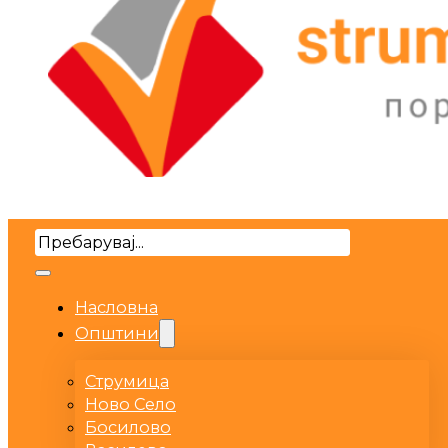
Search
Насловна
Општини
Струмица
Ново Село
Босилово