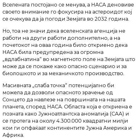
Вселената постојано се менува, а НАСА деновиве
своето внимание го фокусира на астероидот кој
се очекува да ја погоди Земјата во 2032 година.
Но, тоа не значи дека вселенската агенција не
работи на други работи дополнително, а на
почетокот на оваа година било откриено дека
НАСА била предупредена за огромна
„вдлабнатина“ во магнетното поле на Земјата што
може да се покаже како опасно сценарио и за
биолошкото и за механичкото производство.
Масивната „слаба точка“ потенцијално би
можела да дозволи опасното зрачење од
Сонцето да навлезе на површината на нашата
планета, според НАСА. Областа која е откриена е
позната како Јужноатлантска аномалија (САА) и
се протега на околу 4.300.000 квадратни милји
кои ги опфаќаат континентите Јужна Америка и
Африка.