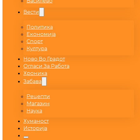
Василево
Вести
Политика
Економија
Спорт
Култура
Ново Во Градот
Огласи За Работа
Хроника
Забава
Рецепти
Магазин
Наука
Хуманост
Историја