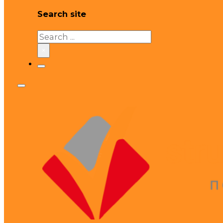
Search site
Search
×