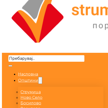
Search
Насловна
Општини
Струмица
Ново Село
Босилово