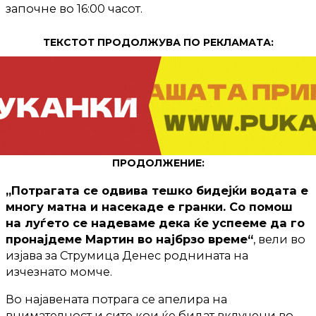
започне во 16:00 часот.
ТЕКСТОТ ПРОДОЛЖУВА ПО РЕКЛАМАТА:
ПРОДОЛЖЕНИЕ:
„Потрагата се одвива тешко бидејќи водата е
многу матна и насекаде е гранки. Со помош
на луѓето се надеваме дека ќе успееме да го
пронајдеме Мартин во најбрзо време“
, вели во
изјава за Струмица Денес роднината на
изчезнато момче.
Во најавената потрага се апелира на
внимателност и сите кои ќе бидат вклучени во