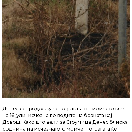
Денеска продолжува потрагата по момчето кое
на 16 јули исчезна во водите на браната кај
Дрвош. Како што вели за Струмица Денес блиска
роднина на исчезнатото момче, потрагата ќе