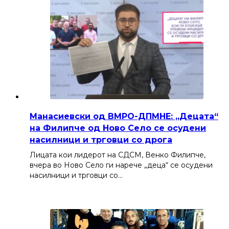
Манасиевски од ВМРО-ДПМНЕ: „Децата“
на Филипче од Ново Село се осудени
насилници и трговци со дрога
Лицата кои лидерот на СДСМ, Венко Филипче,
вчера во Ново Село ги нарече „деца“ се осудени
насилници и трговци со…