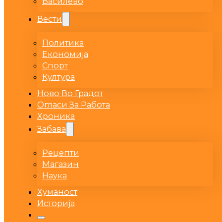
Василево
Вести
Политика
Економија
Спорт
Култура
Ново Во Градот
Огласи За Работа
Хроника
Забава
Рецепти
Магазин
Наука
Хуманост
Историја