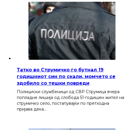
Татко во Струмичко го бутнал 19
годишниот син по скали, момчето се
здобило со тешки повреди
Полициски службеници од СВР Струмица вчера
попладне лишија од слобода 51-годишен жител на
струмичко село, постапувајќи по претходна
пријава дека…