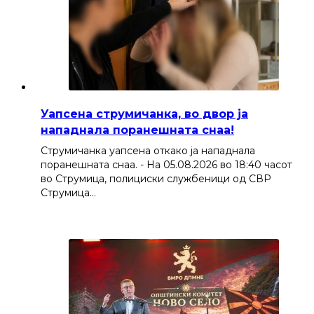
Уапсена струмичанка, во двор ја
нападнала поранешната снаа!
Струмичанка уапсена откако ја нападнала
поранешната снаа. - На 05.08.2026 во 18:40 часот
во Струмица, полициски службеници од СВР
Струмица…