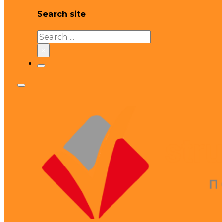
Search site
Search
×