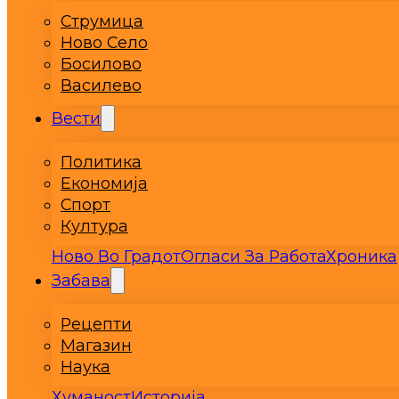
Струмица
Ново Село
Босилово
Василево
Вести
Политика
Економија
Спорт
Култура
Ново Во Градот
Огласи За Работа
Хроника
Забава
Рецепти
Магазин
Наука
Хуманост
Историја