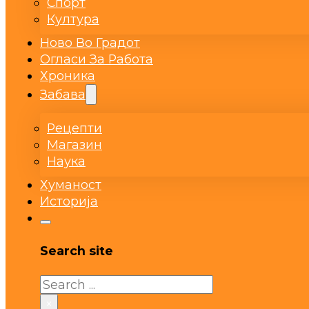
Спорт
Култура
Ново Во Градот
Огласи За Работа
Хроника
Забава
Рецепти
Магазин
Наука
Хуманост
Историја
Search site
Search
×