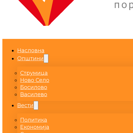
Насловна
Општини
Струмица
Ново Село
Босилово
Василево
Вести
Политика
Економија