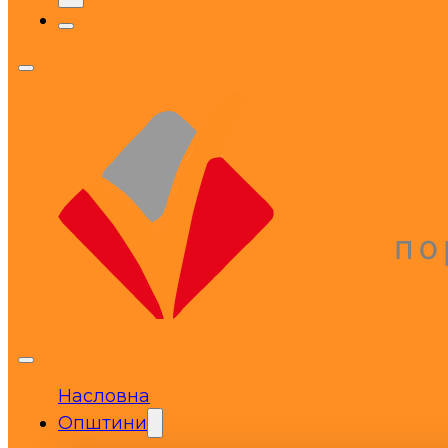
Насловна
Општини