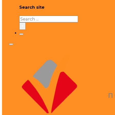
Search site
Search
×