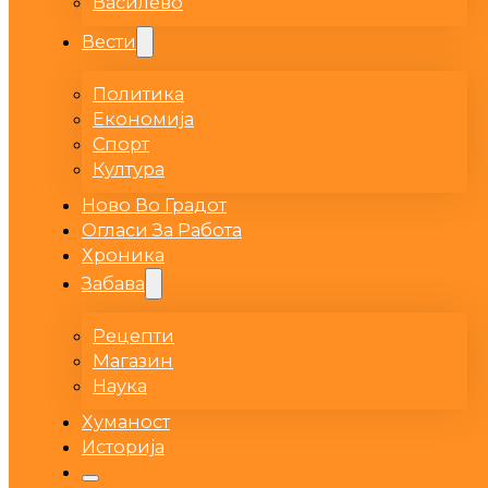
Василево
Вести
Политика
Економија
Спорт
Култура
Ново Во Градот
Огласи За Работа
Хроника
Забава
Рецепти
Магазин
Наука
Хуманост
Историја