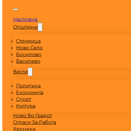
Насловна
Општини
Струмица
Ново Село
Босилово
Василево
Вести
Политика
Економија
Спорт
Култура
Ново Во Градот
Огласи За Работа
Хроника