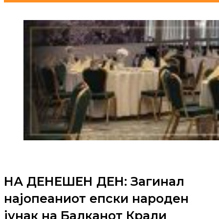
НА ДЕНЕШЕН ДЕН: Загинал
најопеаниот епски народен
јунак на Балканот Крали