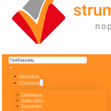
Search
Насловна
Општини
Струмица
Ново Село
Босилово