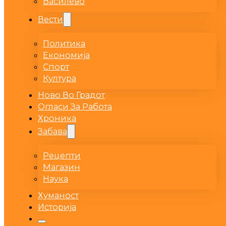
Василево
Вести
Политика
Економија
Спорт
Култура
Ново Во Градот
Огласи За Работа
Хроника
Забава
Рецепти
Магазин
Наука
Хуманост
Историја