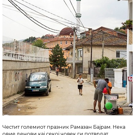
Честит големиот празник Рамазан Бајрам. Нека
овие денови кај секој човек ги потврдат