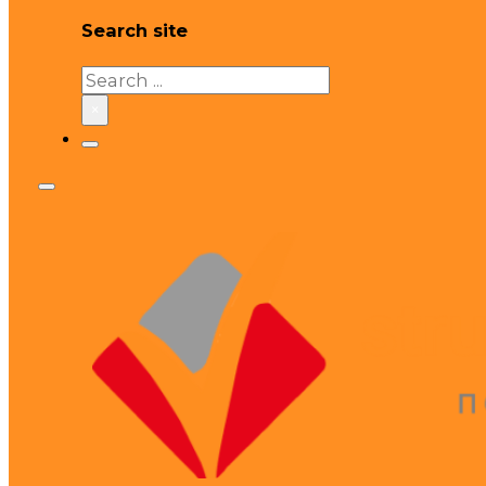
Search site
Search
×