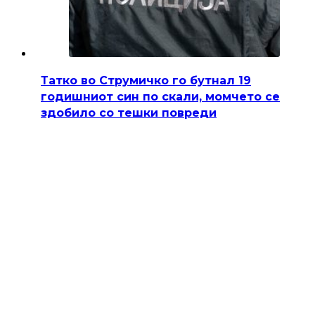
Татко во Струмичко го бутнал 19
годишниот син по скали, момчето се
здобило со тешки повреди
Полициски службеници од СВР Струмица вчера
попладне лишија од слобода 51-годишен жител на
струмичко село, постапувајќи по претходна
пријава дека…