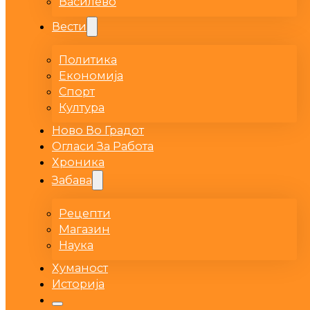
Василево
Вести
Политика
Економија
Спорт
Култура
Ново Во Градот
Огласи За Работа
Хроника
Забава
Рецепти
Магазин
Наука
Хуманост
Историја