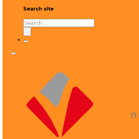
Search site
Search
×