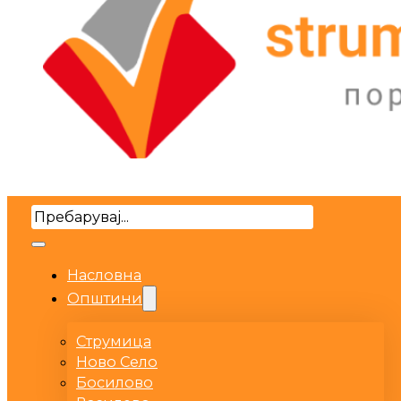
Search
Насловна
Општини
Струмица
Ново Село
Босилово