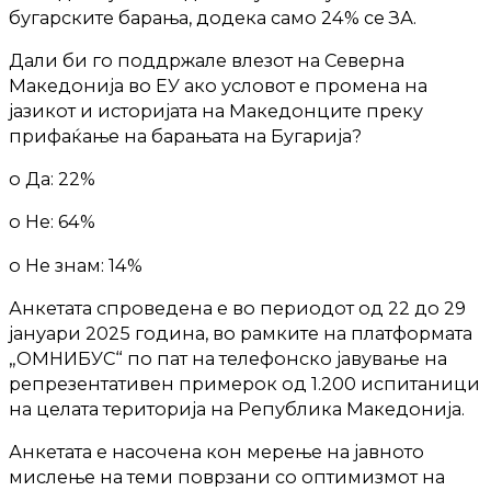
бугарските барања, додека само 24% се ЗА.
Дали би го поддржале влезот на Северна
Македонија во ЕУ ако условот е промена на
јазикот и историјата на Македонците преку
прифаќање на барањата на Бугарија?
o Да: 22%
o Не: 64%
o Не знам: 14%
Анкетата спроведена е во периодот од 22 до 29
јануари 2025 година, во рамките на платформата
„ОМНИБУС“ по пат на телефонско јавување на
репрезентативен примерок од 1.200 испитаници
на целата територија на Република Македонија.
Анкетата е насочена кон мерење на јавното
мислење на теми поврзани со оптимизмот на