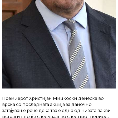
Премиерот Христијан Мицкоски денеска во
врска со последната акција за даночно
затајување рече дека таа е една од низата вакви
истраги што ќе следуваат во следниот период.