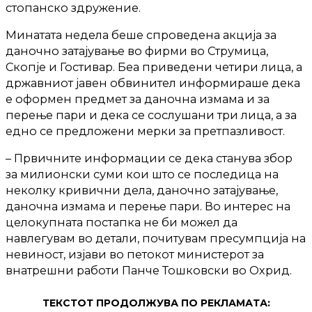
стопанско здружение.
Минатата недела беше спроведена акција за
даночно затајување во фирми во Струмица,
Скопје и Гостивар. Беа приведени четири лица, а
државниот јавен обвинител информираше дека
е оформен предмет за даночна измама и за
перење пари и дека се сослушани три лица, а за
едно се предложени мерки за претпазливост.
– Првичните информации се дека станува збор
за милионски суми кои што се последица на
неколку кривични дела, даночно затајување,
даночна измама и перење пари. Во интерес на
целокупната постапка не би можел да
навлегувам во детали, почитувам пресумпција на
невиност, изјави во петокот министерот за
внатрешни работи Панче Тошковски во Охрид.
ТЕКСТОТ ПРОДОЛЖУВА ПО РЕКЛАМАТА: