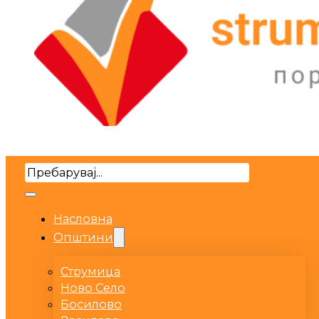
Search
Насловна
Општини
Струмица
Ново Село
Босилово