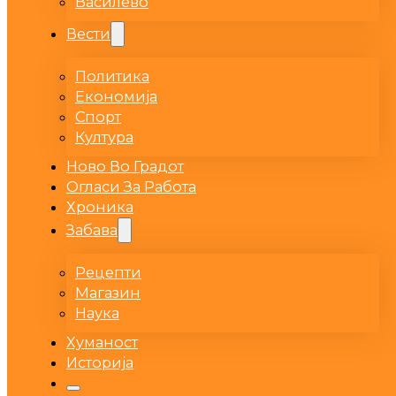
Василево
Вести
Политика
Економија
Спорт
Култура
Ново Во Градот
Огласи За Работа
Хроника
Забава
Рецепти
Магазин
Наука
Хуманост
Историја