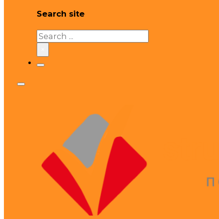
Search site
Search
×