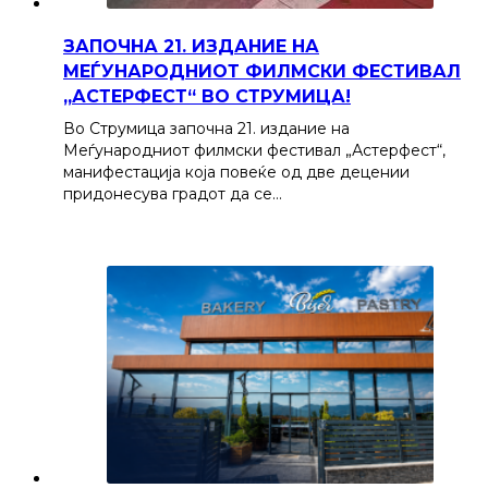
ЗАПОЧНА 21. ИЗДАНИЕ НА
МЕЃУНАРОДНИОТ ФИЛМСКИ ФЕСТИВАЛ
„АСТЕРФЕСТ“ ВО СТРУМИЦА!
Во Струмица започна 21. издание на
Меѓународниот филмски фестивал „Астерфест“,
манифестација која повеќе од две децении
придонесува градот да се…