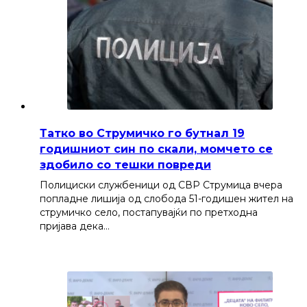
Татко во Струмичко го бутнал 19
годишниот син по скали, момчето се
здобило со тешки повреди
Полициски службеници од СВР Струмица вчера
попладне лишија од слобода 51-годишен жител на
струмичко село, постапувајќи по претходна
пријава дека…