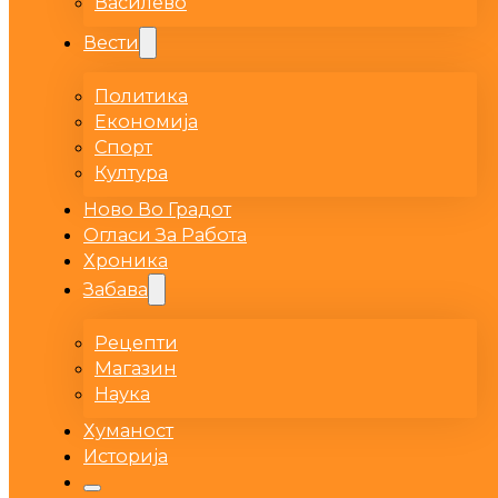
Василево
Вести
Политика
Економија
Спорт
Култура
Ново Во Градот
Огласи За Работа
Хроника
Забава
Рецепти
Магазин
Наука
Хуманост
Историја