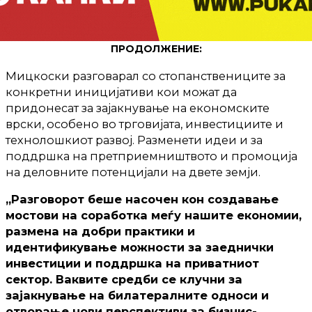
ПРОДОЛЖЕНИЕ:
Мицкоски разговарал со стопанствениците за
конкретни иницијативи кои можат да
придонесат за зајакнување на економските
врски, особено во трговијата, инвестициите и
технолошкиот развој. Разменети идеи и за
поддршка на претприемништвото и промоција
на деловните потенцијали на двете земји.
„Разговорот беше насочен кон создавање
мостови на соработка меѓу нашите економии,
размена на добри практики и
идентификување можности за заеднички
инвестиции и поддршка на приватниот
сектор. Ваквите средби се клучни за
зајакнување на билатералните односи и
отворање нови перспективи за бизнис-