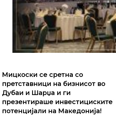
Мицкоски се сретна со
претставници на бизнисот во
Дубаи и Шарџa и ги
презентираше инвестициските
потенцијали на Македонија!