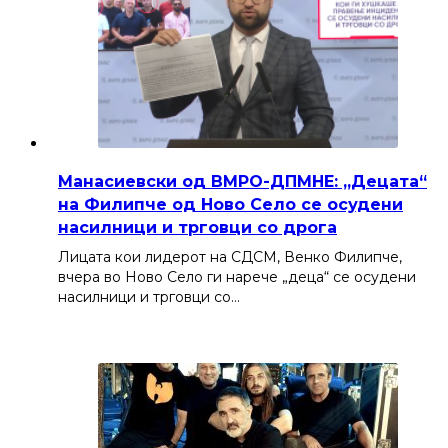
Манасиевски од ВМРО-ДПМНЕ: „Децата“
на Филипче од Ново Село се осудени
насилници и трговци со дрога
Лицата кои лидерот на СДСМ, Венко Филипче,
вчера во Ново Село ги нарече „деца“ се осудени
насилници и трговци со…