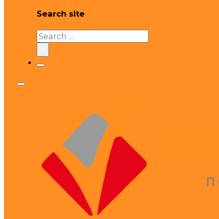
Search site
Search
×