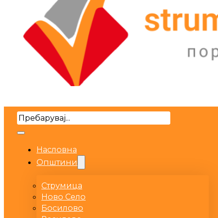
Search
Насловна
Општини
Струмица
Ново Село
Босилово