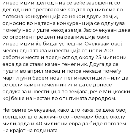
инвестиции, дел од нив се веќе завршени, со
дел од нив преговараме. Со дел од нив сме во
потесна конкуренција со некои други земји,
односно во најтесна конкуренција се одлучува
помеѓу нас и уште некоја земја. Јас очекувам дека
со огромен процент на реализација овие
инвестиции ќе бидат успешни. Очекувам овој
месец една таква инвестиција со нови 200
работни места и вредност од околу 25 милиони
евра да се стави камен темелник. Друга да се
пушти во април месец и потоа некаде помеѓу
март и јуни барем нови пет инвестиции – или да
се фрли камен темелник или да се донесе
одлука за инвестиција во земјава, рече Мицкоски
кој беше на настан во општината Аеродром.
Неговите очекувања, како што кажа, се дека овој
тренд кој што заклучно со ноември беше околу
милијарда и 40 милиони евра да биде поголем
на крајот на годината.