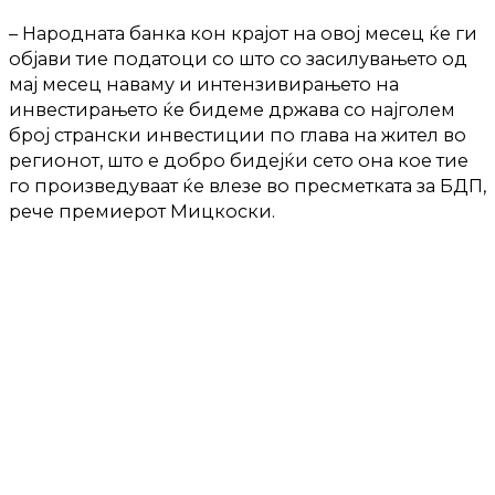
– Народната банка кон крајот на овој месец ќе ги
објави тие податоци со што со засилувањето од
мај месец наваму и интензивирањето на
инвестирањето ќе бидеме држава со најголем
број странски инвестиции по глава на жител во
регионот, што е добро бидејќи сето она кое тие
го произведуваат ќе влезе во пресметката за БДП,
рече премиерот Мицкоски.
ТЕКСТОТ ПРОДОЛЖУВА ПО РЕКЛАМАТА: