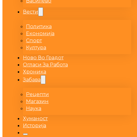
Василево
Вести
Политика
Економија
Спорт
Култура
Ново Во Градот
Огласи За Работа
Хроника
Забава
Рецепти
Магазин
Наука
Хуманост
Историја