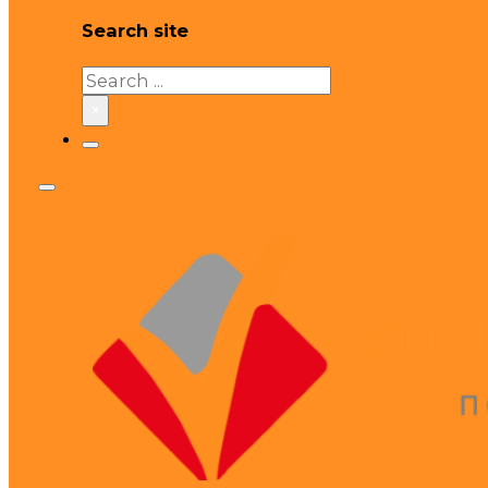
Search site
Search
×