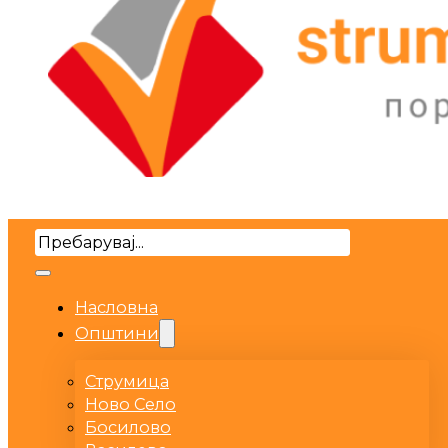
Search
Насловна
Општини
Струмица
Ново Село
Босилово