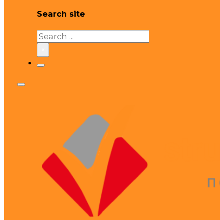
Search site
Search
×