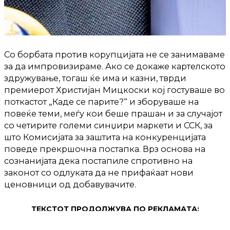
Со борбата против корупцијата не се занимаваме
за да импровизираме. Ако се докаже картелското
здружување, тогаш ќе има и казни, тврди
премиерот Христијан Мицкоски кој гостуваше во
поткастот „Каде се парите?“ и зборуваше на
повеќе теми, меѓу кои беше прашан и за случајот
со четирите големи синџири маркети и ССК, за
што Комисијата за заштита на конкуренцијата
поведе прекршочна постапка. Врз основа на
сознанијата дека постапиле спротивно на
законот со одлуката да не прифаќаат нови
ценовници од добавувачите.
ТЕКСТОТ ПРОДОЛЖУВА ПО РЕКЛАМАТА: