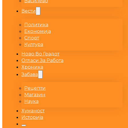
Василево
Вести
Политика
Економија
Спорт
Култура
Ново Во Градот
Огласи За Работа
Хроника
Забава
Рецепти
Магазин
Наука
Хуманост
Историја