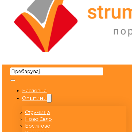
Search
Насловна
Општини
Струмица
Ново Село
Босилово