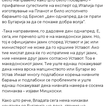
било направено како што било побарано –
прифатени сугестиите на експерт од Италија при
изготвување на Планот и било исполнето
барањето од Брисел „ден однапред да се прати
во Бугарија за да се покаже добра волја“.
-Така направивме, го дадовме ден однапред. Е,
сега, им пречело што е на македонски јазик. Но,
тој е официјален јазик според Уставот и јас или
министерот не може да го кршиме Уставот. Ако
тие мислат дека ќе го испратиме на друг јазик,
ние немаме друг јазик согласно Уставот. Тоа е
македонскиот јазик. Тие уште еднаш покажуваат
дека нема врска малцинството или Бугари во
Устав. Имаат многу подлабоки корења нивните
барања и подлабоки се проблемите и уште
еднаш покажуваат дека нивната намера е сосема
поинаква – изјави Мицкоски.
Како што рече, Владата сега нема никакви
контакти со Бугарија, но дека „стоиме на