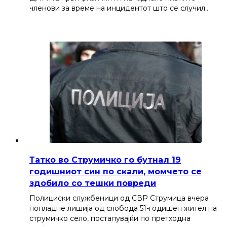
членови за време на инцидентот што се случил…
Татко во Струмичко го бутнал 19
годишниот син по скали, момчето се
здобило со тешки повреди
Полициски службеници од СВР Струмица вчера
попладне лишија од слобода 51-годишен жител на
струмичко село, постапувајќи по претходна