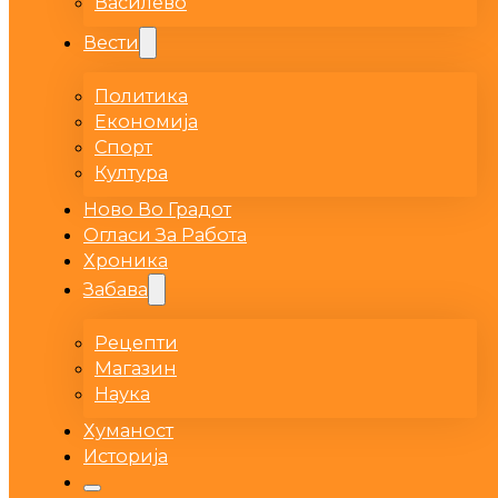
Василево
Вести
Политика
Економија
Спорт
Култура
Ново Во Градот
Огласи За Работа
Хроника
Забава
Рецепти
Магазин
Наука
Хуманост
Историја