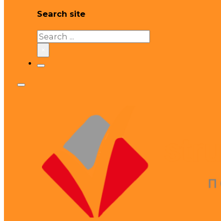
Search site
Search
×