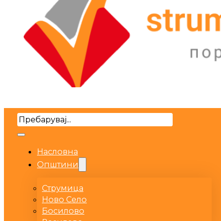
Search
Насловна
Општини
Струмица
Ново Село
Босилово