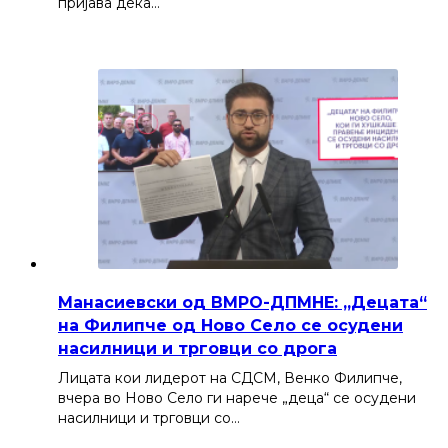
пријава дека…
Манасиевски од ВМРО-ДПМНЕ: „Децата“
на Филипче од Ново Село се осудени
насилници и трговци со дрога
Лицата кои лидерот на СДСМ, Венко Филипче,
вчера во Ново Село ги нарече „деца“ се осудени
насилници и трговци со…