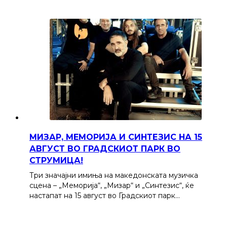
МИЗАР, МЕМОРИЈА И СИНТЕЗИС НА 15
АВГУСТ ВО ГРАДСКИОТ ПАРК ВО
СТРУМИЦА!
Три значајни имиња на македонската музичка
сцена – „Меморија“, „Мизар“ и „Синтезис“, ќе
настапат на 15 август во Градскиот парк…