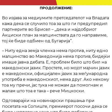
ПРОДОЛЖЕНИЕ:
Во изјава за медиумите претседателот на Владата
кажа дека се случило тоа за што ги предупредил
партнерите во Брисел – „дека и најдобриот
Акциски план за малцинствата да го направиме,
тој ќе биде одбиен од Бугарија“.
– Ниту една земја членка нема против, ниту едно
малцинство во Македонија нема против, бидејќи
имаше јавна дебата. Е, проблем било што бил на
македонски јазик. Простете, но мојот мајчин јазик
е македонски, официјален јазик за меѓународна
употреба е македонскиот, нема друг. Ако некому
тоа му пречи, јас тука не можам да помогнам и
жалам што тоа е така – рече Мицкоски.
Одговарајќи на новинарски прашања при
посетата на Сопиште, премиерот посочи дека се