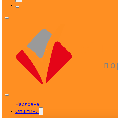
Насловна
Општини