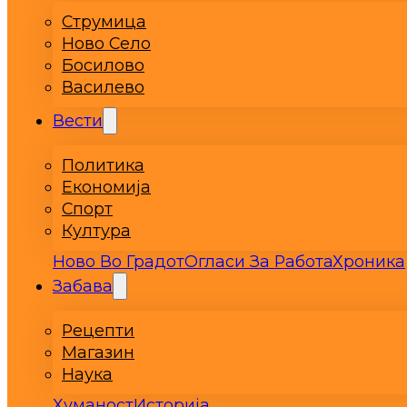
Струмица
Ново Село
Босилово
Василево
Вести
Политика
Економија
Спорт
Култура
Ново Во Градот
Огласи За Работа
Хроника
Забава
Рецепти
Магазин
Наука
Хуманост
Историја