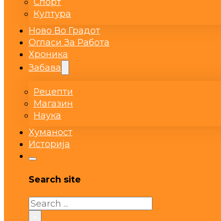
Спорт
Култура
Ново Во Градот
Огласи За Работа
Хроника
Забава
Рецепти
Магазин
Наука
Хуманост
Историја
Search site
Search
×