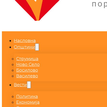
Насловна
Општини
Струмица
Ново Село
Босилово
Василево
Вести
Политика
Економија