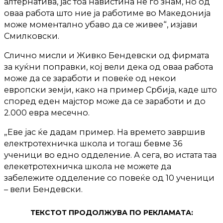
алтернатива, јас тоа навистина не го знам, но од
оваа работа што ние ја работиме во Македонија
може моментално убаво да се живее“, изјави
Смилковски.
Слично мисли и Живко Бендевски од фирмата
за куќни поправки, кој вели дека од оваа работа
може да се заработи и повеќе од некои
европски земји, како на пример Србија, каде што
според еден мајстор може да се заработи и до
2.000 евра месечно.
„Еве јас ќе дадам пример. На времето завршив
електротехничка школа и тогаш бевме 36
ученици во едно одделение. А сега, во истата таа
елекетротехничка школа не можете да
забележите одделение со повеќе од 10 ученици
– вели Бендевски.
ТЕКСТОТ ПРОДОЛЖУВА ПО РЕКЛАМАТА: