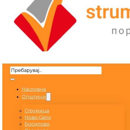
Search
Насловна
Општини
Струмица
Ново Село
Босилово