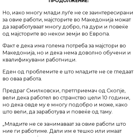
ПРОДОЛЖЕНИЕ:
Но, иако многу млади луѓе не се заинтересирани
за овие работи, мајсторите во Македонија можат
да заработуваат многу добро, па дури и повеќе
од мајсторите во некои земји во Европа.
Факт е дека има голема потреба за мајстори во
Македонија, но и дека нема доволно обучени и
квалификувани работници.
Еден од проблемите е што младите не се гледаат
во оваа работа.
Предраг Смилковски, претприемач од Скопје,
вели дека работел во странство цели 10 години,
но дека овде му е многу подобро и може, како
што вели, да заработува и повеќе од таму.
„Младите не се занимаваат за овие работи што
ние ги работиме. Дали им е тешко или имаат