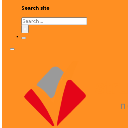
Search site
Search
×