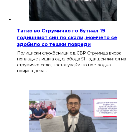
Татко во Струмичко го бутнал 19
годишниот син по скали, момчето се
здобило со тешки повреди
Полициски службеници од СВР Струмица вчера
попладне лишија од слобода 51-годишен жител на
струмичко село, постапувајќи по претходна
пријава дека…