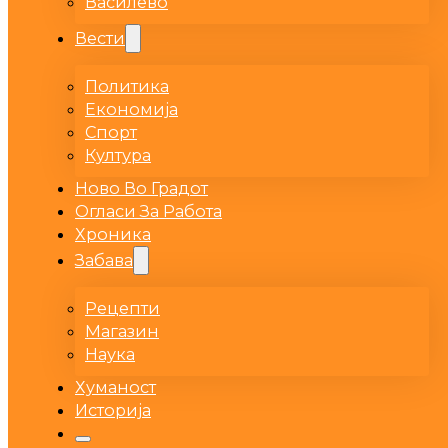
Василево
Вести
Политика
Економија
Спорт
Култура
Ново Во Градот
Огласи За Работа
Хроника
Забава
Рецепти
Магазин
Наука
Хуманост
Историја