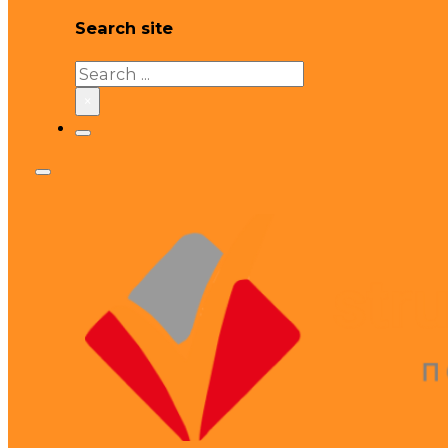
Search site
Search
×