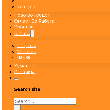
Спорт
Култура
Ново Во Градот
Огласи За Работа
Хроника
Забава
Рецепти
Магазин
Наука
Хуманост
Историја
Search site
Search
×