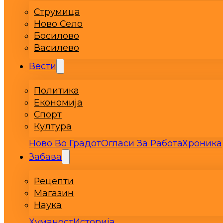
Струмица
Ново Село
Босилово
Василево
Вести
Политика
Економија
Спорт
Култура
Ново Во Градот
Огласи За Работа
Хроника
Забава
Рецепти
Магазин
Наука
Хуманост
Историја