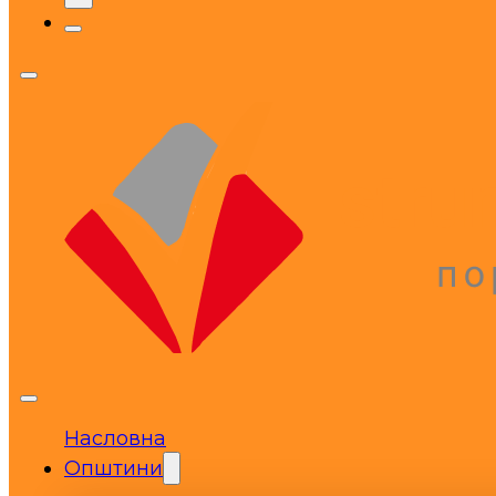
Насловна
Општини