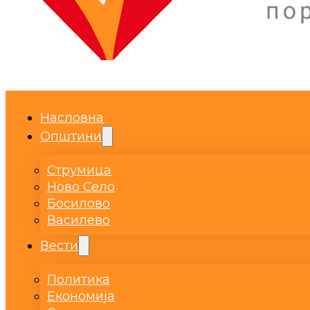
Насловна
Општини
Струмица
Ново Село
Босилово
Василево
Вести
Политика
Економија