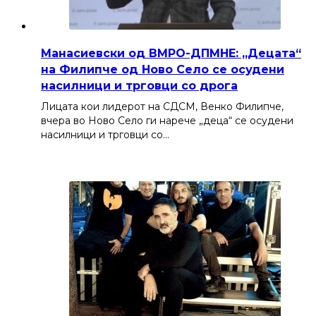
Манасиевски од ВМРО-ДПМНЕ: „Децата“
на Филипче од Ново Село се осудени
насилници и трговци со дрога
Лицата кои лидерот на СДСМ, Венко Филипче,
вчера во Ново Село ги нарече „деца“ се осудени
насилници и трговци со…