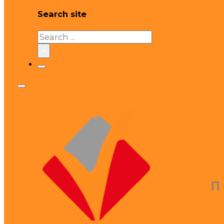
Search site
Search
×