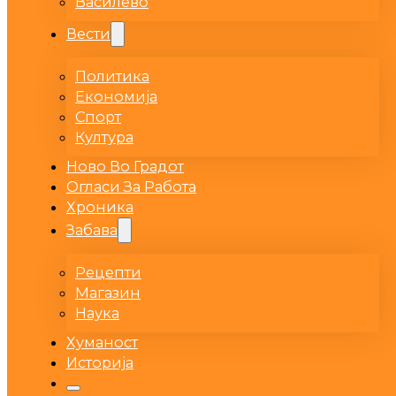
Василево
Вести
Политика
Економија
Спорт
Култура
Ново Во Градот
Огласи За Работа
Хроника
Забава
Рецепти
Магазин
Наука
Хуманост
Историја