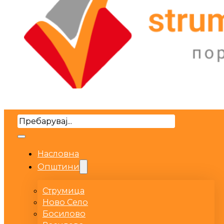
Search
Насловна
Општини
Струмица
Ново Село
Босилово