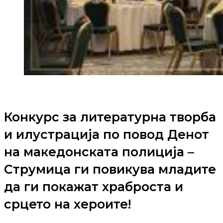
Конкурс за литературна творба
и илустрација по повод Денот
на македонската полиција –
Струмица ги повикува младите
да ги покажат храброста и
срцето на хероите!