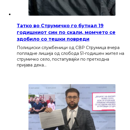
Татко во Струмичко го бутнал 19
годишниот син по скали, момчето се
здобило со тешки повреди
Полициски службеници од СВР Струмица вчера
попладне лишија од слобода 51-годишен жител на
струмичко село, постапувајќи по претходна
пријава дека…