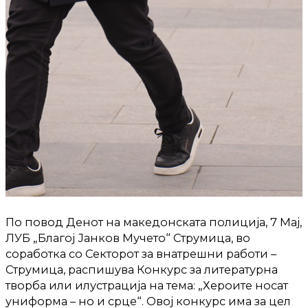
По повод Денот на македонската полиција, 7 Мај,
ЛУБ „Благој Јанков Мучето“ Струмица, во
соработка со Секторот за внатрешни работи –
Струмица, распишува Конкурс за литературна
творба или илустрација на тема: „Хероите носат
униформа – но и срце“. Овој конкурс има за цел