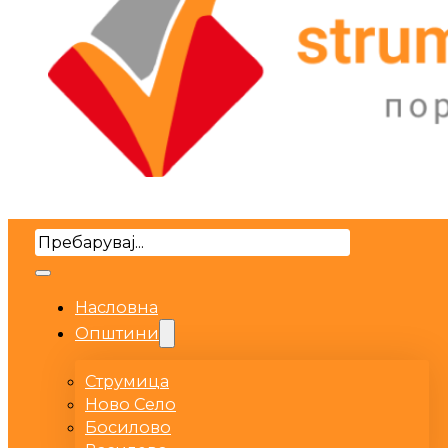
Search
Насловна
Општини
Струмица
Ново Село
Босилово