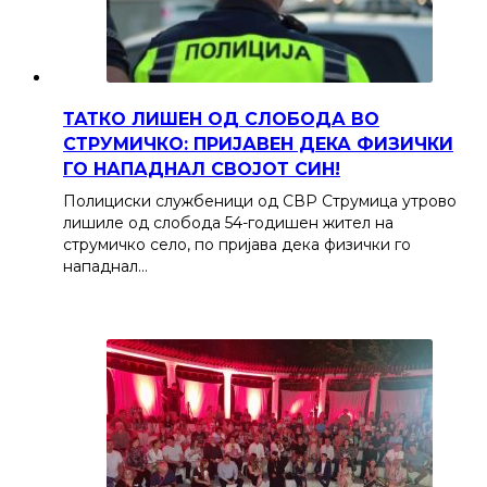
ТАТКО ЛИШЕН ОД СЛОБОДА ВО
СТРУМИЧКО: ПРИЈАВЕН ДЕКА ФИЗИЧКИ
ГО НАПАДНАЛ СВОЈОТ СИН!
Полициски службеници од СВР Струмица утрово
лишиле од слобода 54-годишен жител на
струмичко село, по пријава дека физички го
нападнал…