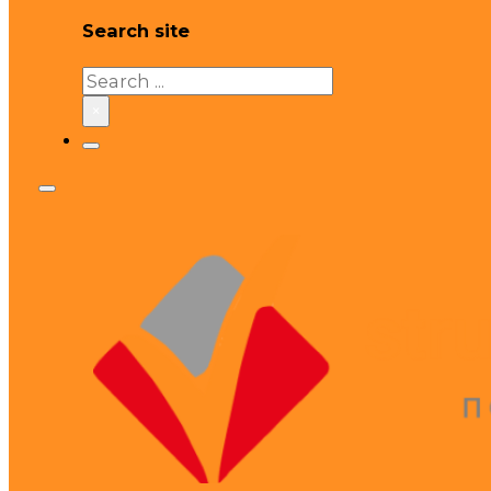
Search site
Search
×