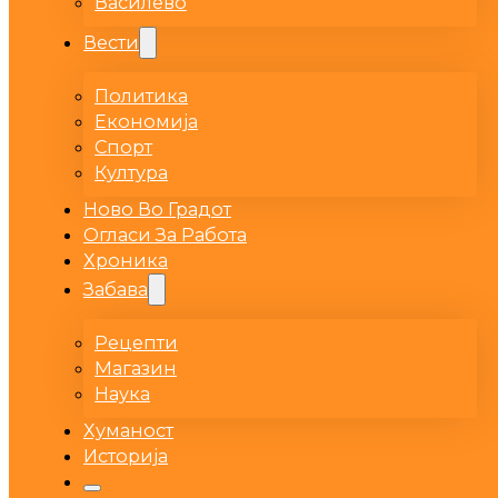
Василево
Вести
Политика
Економија
Спорт
Култура
Ново Во Градот
Огласи За Работа
Хроника
Забава
Рецепти
Магазин
Наука
Хуманост
Историја