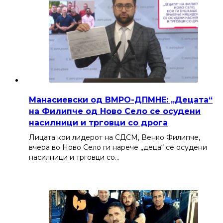
Манасиевски од ВМРО-ДПМНЕ: „Децата“
на Филипче од Ново Село се осудени
насилници и трговци со дрога
Лицата кои лидерот на СДСМ, Венко Филипче,
вчера во Ново Село ги нарече „деца“ се осудени
насилници и трговци со…