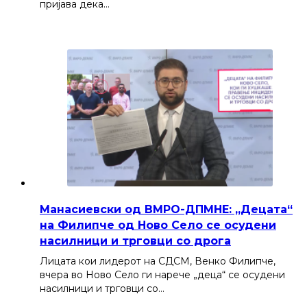
пријава дека…
Манасиевски од ВМРО-ДПМНЕ: „Децата“
на Филипче од Ново Село се осудени
насилници и трговци со дрога
Лицата кои лидерот на СДСМ, Венко Филипче,
вчера во Ново Село ги нарече „деца“ се осудени
насилници и трговци со…