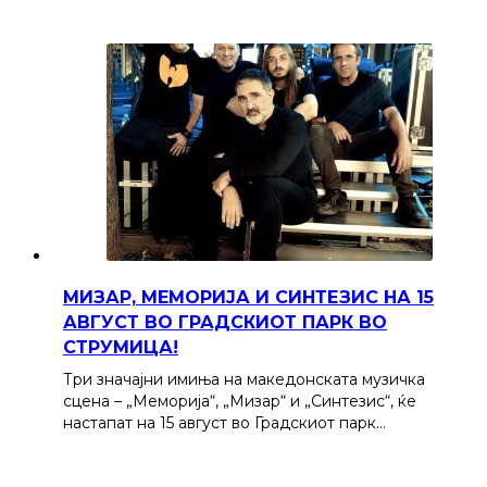
МИЗАР, МЕМОРИЈА И СИНТЕЗИС НА 15
АВГУСТ ВО ГРАДСКИОТ ПАРК ВО
СТРУМИЦА!
Три значајни имиња на македонската музичка
сцена – „Меморија“, „Мизар“ и „Синтезис“, ќе
настапат на 15 август во Градскиот парк…