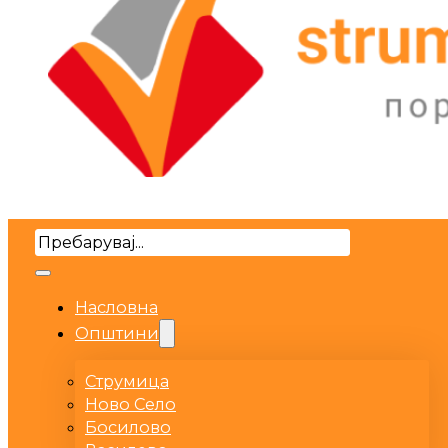
Search
Насловна
Општини
Струмица
Ново Село
Босилово