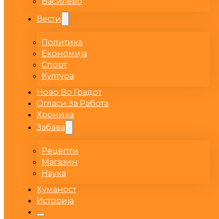
Василево
Вести
Политика
Економија
Спорт
Култура
Ново Во Градот
Огласи За Работа
Хроника
Забава
Рецепти
Магазин
Наука
Хуманост
Историја