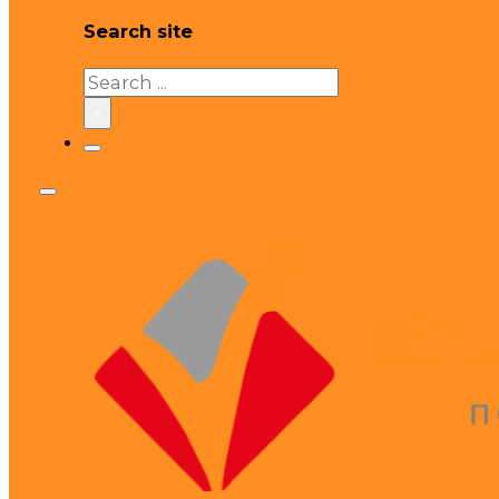
Search site
Search
×