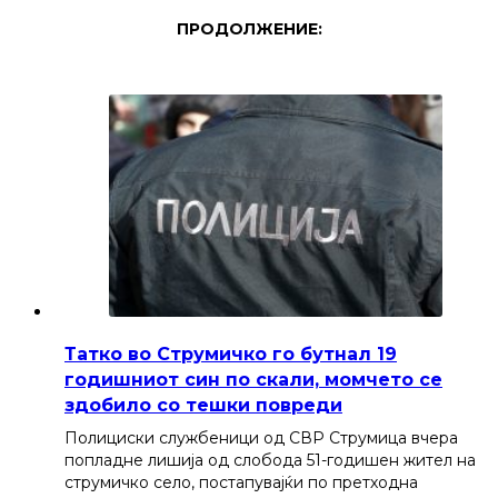
ПРОДОЛЖЕНИЕ:
Татко во Струмичко го бутнал 19
годишниот син по скали, момчето се
здобило со тешки повреди
Полициски службеници од СВР Струмица вчера
попладне лишија од слобода 51-годишен жител на
струмичко село, постапувајќи по претходна