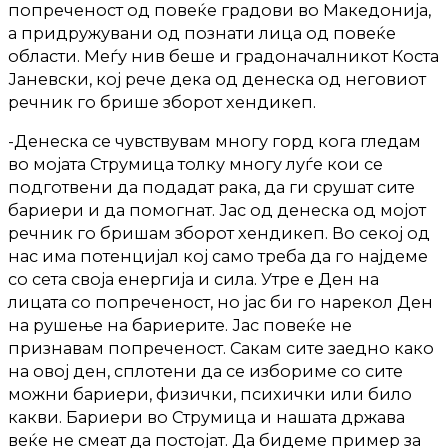
попреченост од повеќе градови во Македонија,
а придружувани од познати лица од повеќе
области. Меѓу нив беше и градоначалникот Коста
Јаневски, кој рече дека од денеска од неговиот
речник го брише зборот хендикеп.
-Денеска се чувствувам многу горд кога гледам
во мојата Струмица толку многу луѓе кои се
подготвени да подадат рака, да ги срушат сите
бариери и да помогнат. Јас од денеска од мојот
речник го бришам зборот хендикеп. Во секој од
нас има потенцијал кој само треба да го најдеме
со сета своја енергија и сила. Утре е Ден на
лицата со попреченост, но јас би го нарекол Ден
на рушење на бариерите. Јас повеќе не
признавам попреченост. Сакам сите заедно како
на овој ден, сплотени да се избориме со сите
можни бариери, физички, психички или било
какви. Бариери во Струмица и нашата држава
веќе не смеат да постојат. Да бидеме пример за