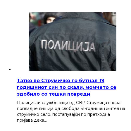
Татко во Струмичко го бутнал 19
годишниот син по скали, момчето се
здобило со тешки повреди
Полициски службеници од СВР Струмица вчера
попладне лишија од слобода 51-годишен жител на
струмичко село, постапувајќи по претходна
пријава дека…