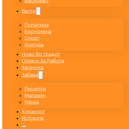
Василево
Вести
Политика
Економија
Спорт
Култура
Ново Во Градот
Огласи За Работа
Хроника
Забава
Рецепти
Магазин
Наука
Хуманост
Историја