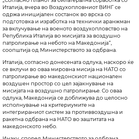
Италија, вчера во Воздухопловниот ВИНГ се
одржа иницијален состанок во врска со
подготовка и изработка на технички аранжман
за вклучување на военото воздухопловство на
Република Италија во мисијата за воздушно
патролирање на небото на Македонија“,
соопштија од Министерството за одбрана.
Италија, согласно донесената одлука, наскоро ќе
се вклучи во оваа мировна мисија на НАТО со
патролирање во македонскиот национален
воздушен простор со цел зајакнување на
мисијата на воздушно патролирање. Со оваа
одлука, Македонија се доближува до целосно
исполнување на критериумите на
интегрираниот систем за противвоздушна и
ракетна одбрана на НАТО во заштитата на
македонското небо.
Инаку, според Министерството за одбрана,