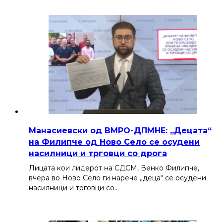
Манасиевски од ВМРО-ДПМНЕ: „Децата“
на Филипче од Ново Село се осудени
насилници и трговци со дрога
Лицата кои лидерот на СДСМ, Венко Филипче,
вчера во Ново Село ги нарече „деца“ се осудени
насилници и трговци со…