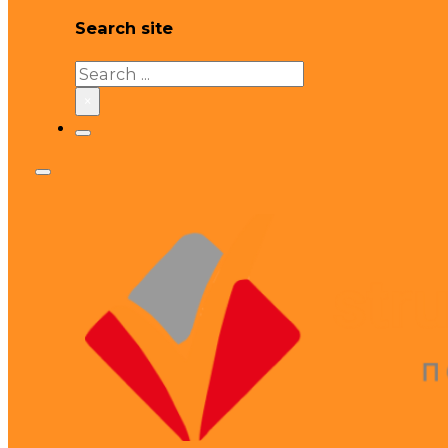
Search site
Search
×