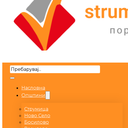
Search
Насловна
Општини
Струмица
Ново Село
Босилово