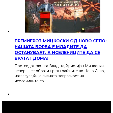
ПРЕМИЕРОТ МИЦКОСКИ ОД НОВО СЕЛО:
НАШАТА БОРБА Е МЛАДИТЕ ДА
ОСТАНУВААТ, А ИСЕЛЕНИЦИТЕ ДА СЕ
ВРАТАТ ДОМА!
Претседателот на Владата, Христијан Мицкоски,
вечерва се обрати пред граѓаните во Ново Село,
нагласувајќи ја силната поврзаност на
иселениците со…
Струмица Денес © 2024