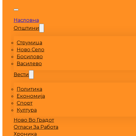
Насловна
Општини
Струмица
Ново Село
Босилово
Василево
Вести
Политика
Економија
Спорт
Култура
Ново Во Градот
Огласи За Работа
Хроника