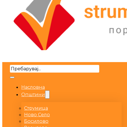
Search
Насловна
Општини
Струмица
Ново Село
Босилово