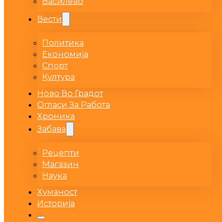
Василево
Вести
Политика
Економија
Спорт
Култура
Ново Во Градот
Огласи За Работа
Хроника
Забава
Рецепти
Магазин
Наука
Хуманост
Историја