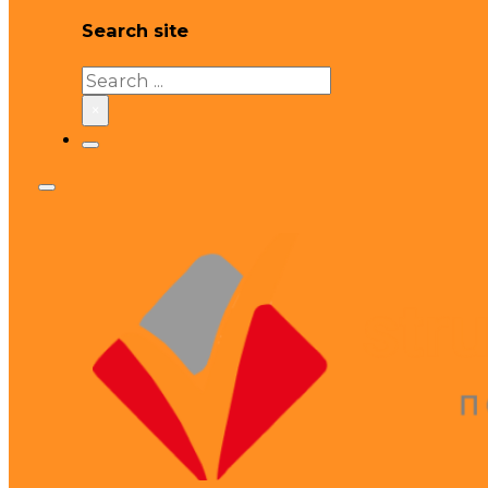
Search site
Search
×