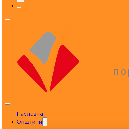
Насловна
Општини