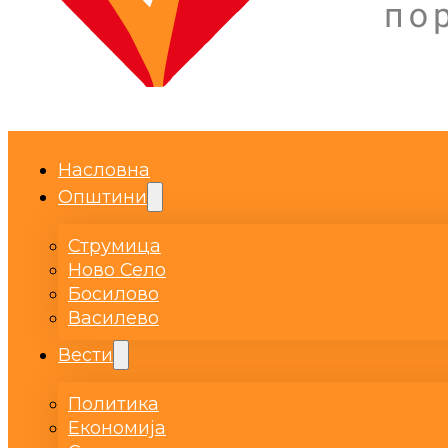
Насловна
Општини
Струмица
Ново Село
Босилово
Василево
Вести
Политика
Економија