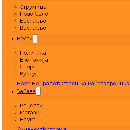
Струмица
Ново Село
Босилово
Василево
Вести
Политика
Економија
Спорт
Култура
Ново Во Градот
Огласи За Работа
Хроника
Забава
Рецепти
Магазин
Наука
Хуманост
Историја