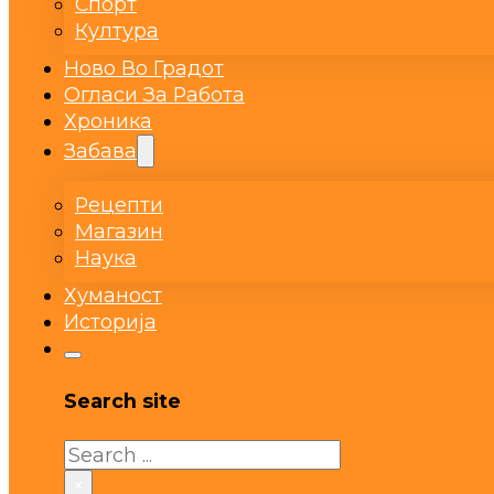
Спорт
Култура
Ново Во Градот
Огласи За Работа
Хроника
Забава
Рецепти
Магазин
Наука
Хуманост
Историја
Search site
Search
×