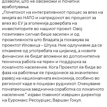
дозволи, што ќе овозможи и почетни
вработувања.
„Почетокот на интегративниот процес за влез на
земјата во НАТО и напредокот во процесот за
влез во ЕУ ја зголемија довербата на
инвеститорите во нашиот проект. Овој
позитивен сигнал беше засилен и од
проактивнoста што Владата ја покажува за
проектот Иловица – Штука. Ние одлучивме да се
откажеме од употребата на цијанид, а новите
финансии ќе бидат вложени во дополнителна
техничка работа на терен и поддршка за
локалното население. Кога Проектот ќе биде во
фаза на работење ќе придонесе за значителен
развој на националната економија, особено во
регионот каде е лоциран рудникот. Очекуваме
понатамошна заедничка соработка со локалното
население.” изјави главниот извршен директор
на Еуромакс Ресоурцес, Варшан Гокул.