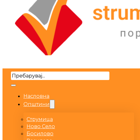
Search
Насловна
Општини
Струмица
Ново Село
Босилово