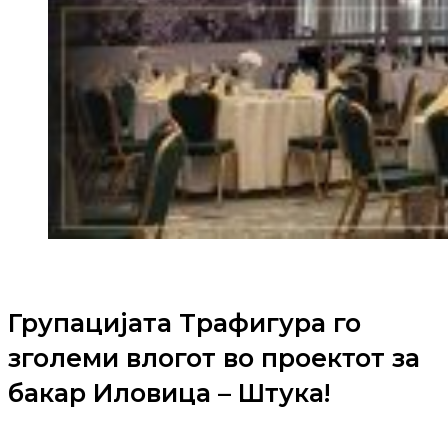
Групацијата Трафигура го
зголеми влогот во проектот за
бакар Иловица – Штука!