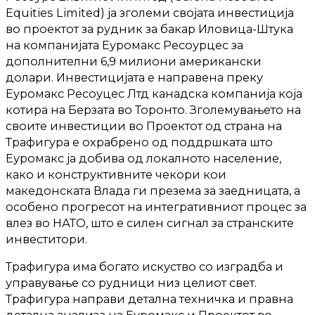
Equities Limited) ја зголеми својата инвестиција
во проектот за рудник за бакар Иловица-Штука
на компанијата Еуромакс Ресоурцес за
дополнителни 6,9 милиони американски
долари. Инвестицијата е направена преку
Еуромакс Ресоуцес Лтд канадска компанија која
котира на Берзата во Торонто. Зголемувањето на
своите инвестиции во Проектот од страна на
Трафигура е охрабрено од поддршката што
Еуромакс ја добива од локалното население,
како и конструктивните чекори кои
македонската Влада ги презема за заедницата, а
особено прогресот на интегративниот процес за
влез во НАТО, што е силен сигнал за странските
инвеститори.
Трафигура има богато искуство со изградба и
управување со рудници низ целиот свет.
Трафигура направи детална техничка и правна