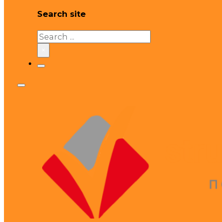
Search site
Search
×