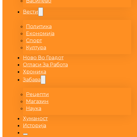
Василево
Вести
Политика
Економија
Спорт
Култура
Ново Во Градот
Огласи За Работа
Хроника
Забава
Рецепти
Магазин
Наука
Хуманост
Историја