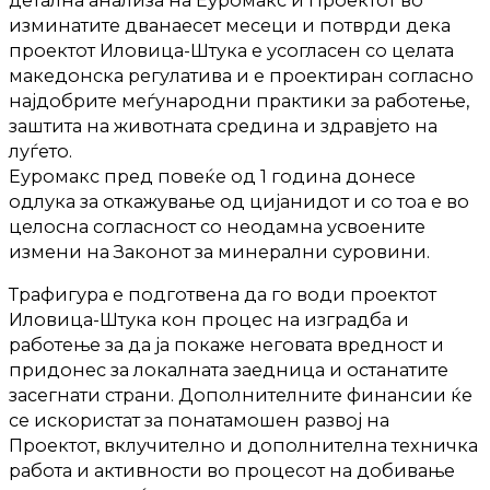
детална анализа на Еуромакс и Проектот во
изминатите дванаесет месеци и потврди дека
проектот Иловица-Штука е усогласен со целата
македонска регулатива и е проектиран согласно
најдобрите меѓународни практики за работење,
заштита на животната средина и здравјето на
луѓето.
Еуромакс пред повеќе од 1 година донесе
одлука за откажување од цијанидот и со тоа е во
целосна согласност со неодамна усвоените
измени на Законот за минерални суровини.
Трафигура е подготвена да го води проектот
Иловица-Штука кон процес на изградба и
работење за да ја покаже неговата вредност и
придонес за локалната заедница и останатите
засегнати страни. Дополнителните финансии ќе
се искористат за понатамошен развој на
Проектот, вклучително и дополнителна техничка
работа и активности во процесот на добивање