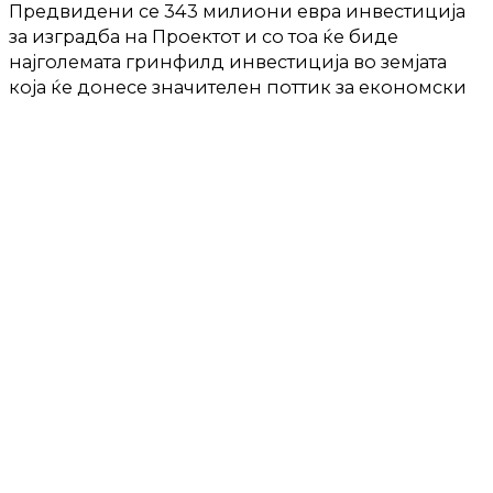
Предвидени се 343 милиони евра инвестициja
за изградба на Проектот и со тоа ќе биде
најголемата гринфилд инвестиција во земјата
која ќе донесе значителен поттик за економски
раст.
Со приходи од над 180 милијарди американски
долари за изминатата 2018 година, Трафигура е
една од водечките светски независни трговски
и логистички куќи со значајно рударско искуство
во срцето на глобалната економија. Трафигура е
посветена на исполнување на највисоките
стандарди во синџирот за набавки, и секогаш во
нејзиното планирање и донесување одлуки на
прво место ги поставува здравјето, безбедноста,
животната средина и заедницата. Покрај
Трафигура, зад структурата на акционери и
кредитори на Еуромакс стојат многу други
престижни меѓународни институции, како
Европската банка за обнова и развој,
британскиот инвестициски фонд Ора Капитал,