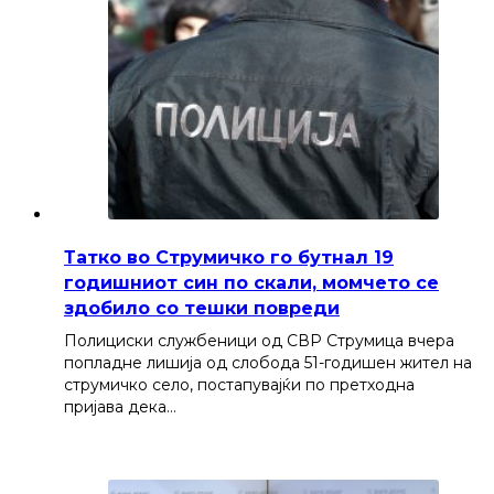
Татко во Струмичко го бутнал 19
годишниот син по скали, момчето се
здобило со тешки повреди
Полициски службеници од СВР Струмица вчера
попладне лишија од слобода 51-годишен жител на
струмичко село, постапувајќи по претходна
пријава дека…