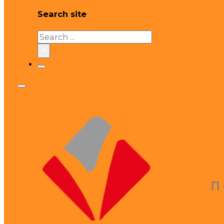
Search site
Search
×