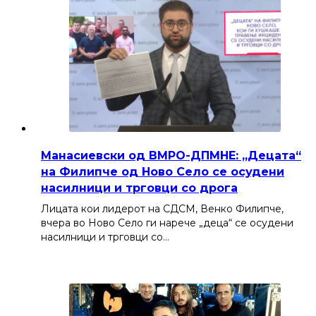
Манасиевски од ВМРО-ДПМНЕ: „Децата“
на Филипче од Ново Село се осудени
насилници и трговци со дрога
Лицата кои лидерот на СДСМ, Венко Филипче,
вчера во Ново Село ги нарече „деца“ се осудени
насилници и трговци со…