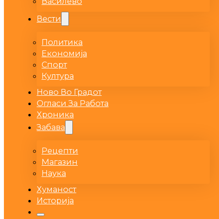
Василево
Вести
Политика
Економија
Спорт
Култура
Ново Во Градот
Огласи За Работа
Хроника
Забава
Рецепти
Магазин
Наука
Хуманост
Историја