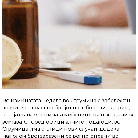
Во изминатата недела во Струмица е забележан
значителен раст на бројот на заболени од грип,
што ја става општината меѓу петте најпогодени во
земјава. Според официјалните податоци, во
Струмица има стотици нови случаи, додека
најголем број заразени се регистрирани во