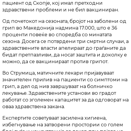
пациент од Скопје, кој имал претходни
здравствени проблеми и не бил вакциниран.
Од почетокот на сезоната, бројот на заболени од
грип во Македонија надмина 17.000, што е 36
проценти повеќе во споредба со минатата
сезона. Досега се потврдени три смртни случаи, а
здравствените власти апелираат до граѓаните да
бидат претпазливи, да носат заштита и доколку е
можно, да се вакцинираат против грипот.
Во Струмица, матичните лекари пријавуваат
значителен прилив на пациенти со симптоми на
грип, а дел од нив завршуваат на болничко
лекување. Здравствените установи во градот
работат со зголемен капацитет за да одговорат на
оваа здравствена закана.
Експертите советуваат засилена хигиена,
избегнување на затворени простории со голем