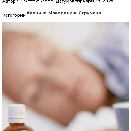
Струмица Денес
Февруари 27, 2025
Автор:
Датум:
,
,
Хроника
Македонија
Струмица
Категории: