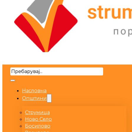
Search
Насловна
Општини
Струмица
Ново Село
Босилово