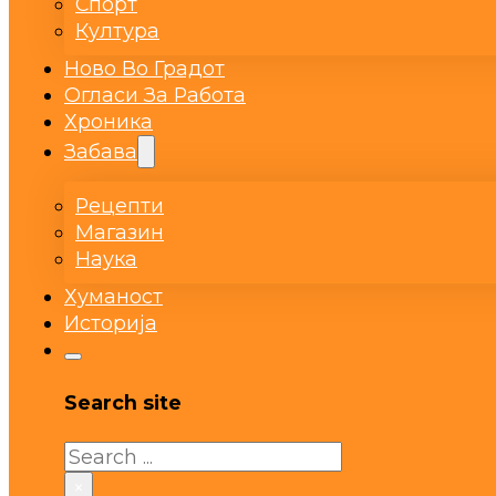
Спорт
Култура
Ново Во Градот
Огласи За Работа
Хроника
Забава
Рецепти
Магазин
Наука
Хуманост
Историја
Search site
Search
×