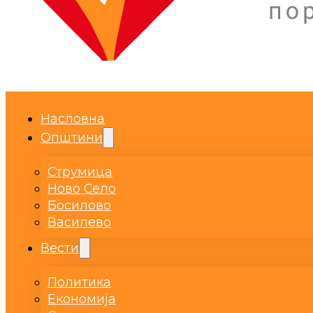
Насловна
Општини
Струмица
Ново Село
Босилово
Василево
Вести
Политика
Економија