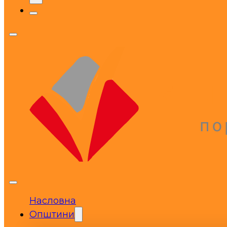
Насловна
Општини