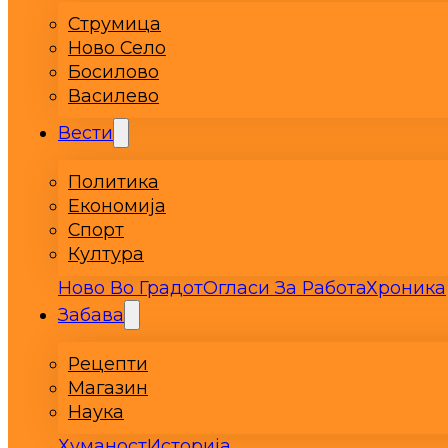
Струмица
Ново Село
Босилово
Василево
Вести
Политика
Економија
Спорт
Култура
Ново Во Градот
Огласи За Работа
Хроника
Забава
Рецепти
Магазин
Наука
Хуманост
Историја