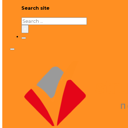
Search site
Search
×