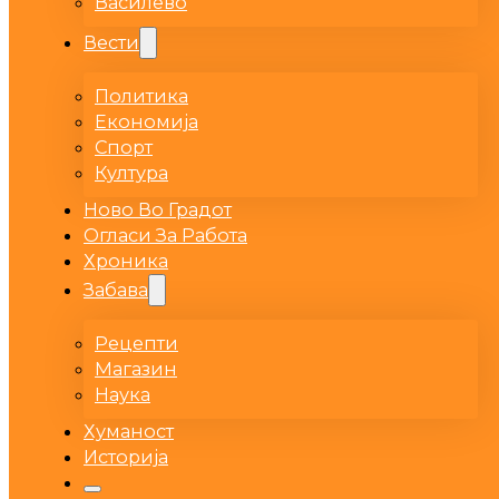
Василево
Вести
Политика
Економија
Спорт
Култура
Ново Во Градот
Огласи За Работа
Хроника
Забава
Рецепти
Магазин
Наука
Хуманост
Историја