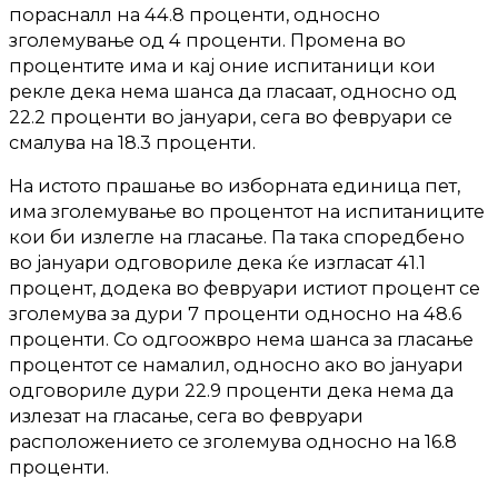
порасналл на 44.8 проценти, односно
зголемување од 4 проценти. Промена во
процентите има и кај оние испитаници кои
рекле дека нема шанса да гласаат, односно од
22.2 проценти во јануари, сега во февруари се
смалува на 18.3 проценти.
На истото прашање во изборната единица пет,
има зголемување во процентот на испитаниците
кои би излегле на гласање. Па така споредбено
во јануари одговориле дека ќе изгласат 41.1
процент, додека во февруари истиот процент се
зголемува за дури 7 проценти односно на 48.6
проценти. Со одгоожвро нема шанса за гласање
процентот се намалил, односно ако во јануари
одговориле дури 22.9 проценти дека нема да
излезат на гласање, сега во февруари
расположението се зголемува односно на 16.8
проценти.