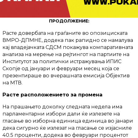
ПРОДОЛЖЕНИЕ:
Расте довербата на граѓаните во опозициската
ВМРО-ДПМНЕ, додека пак рапидно се намалува
кај владејачката СДСМ покажува компаративната
анализа на мерење на рејтингот на партиите на
Институтот за политички истражувања ИПИС
Скопје од јануари и февруари месец која се
презентираше во вчерашната емисија Објектив
на МТВ.
Расте расположението за промена
На прашањето доколку следната недела има
парламентарни избори дали ќе излезете на
гласање во изборна единица единица во јанари
дека сигурно ќе излезат на гласање се изјасниле
40.5 проценти, додека во февруари процентот