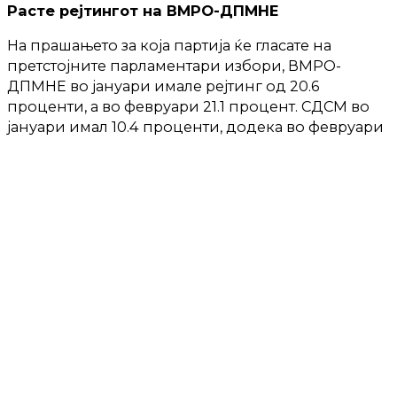
Расте рејтингот на ВМРО-ДПМНЕ
На прашањето за која партија ќе гласате на
претстојните парламентари избори, ВМРО-
ДПМНЕ во јануари имале рејтинг од 20.6
проценти, а во февруари 21.1 процент. СДСМ во
јануари имал 10.4 проценти, додека во февруари
10.1 процент односно минус за некој процент Кај
останатите партии ДУИ, Левица, Европскиот сојуз
за промени, ЗНАМ, Алијанса за Албанците има
прогрес за некој процент во позитивна смисла.
Има намалување во процентот на оние
испитаници кои не сакаат да кажат за која
партија би гласале односно од 16.8 проценти во
јануари, во февруари се намалил за над 3
проценти однсоно 13 проценти, додека пак се
зголемил процентот кај испитаниците кои не
сакале да кажат за која партија би гласале, па така
од 15.1 процент во јануари, сега во февруари се