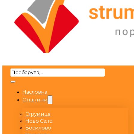
Search
Насловна
Општини
Струмица
Ново Село
Босилово