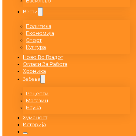
Василево
Вести
Политика
Економија
Спорт
Култура
Ново Во Градот
Огласи За Работа
Хроника
Забава
Рецепти
Магазин
Наука
Хуманост
Историја