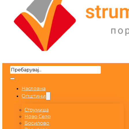
Search
Насловна
Општини
Струмица
Ново Село
Босилово