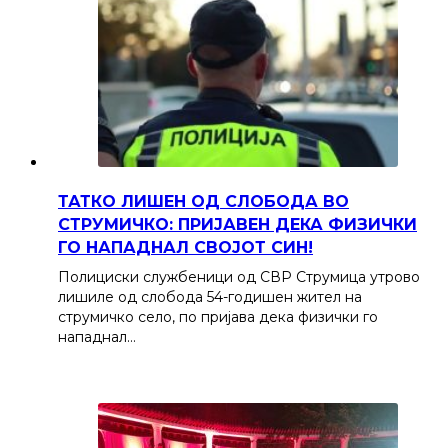
ТАТКО ЛИШЕН ОД СЛОБОДА ВО
СТРУМИЧКО: ПРИЈАВЕН ДЕКА ФИЗИЧКИ
ГО НАПАДНАЛ СВОЈОТ СИН!
Полициски службеници од СВР Струмица утрово
лишиле од слобода 54-годишен жител на
струмичко село, по пријава дека физички го
нападнал…