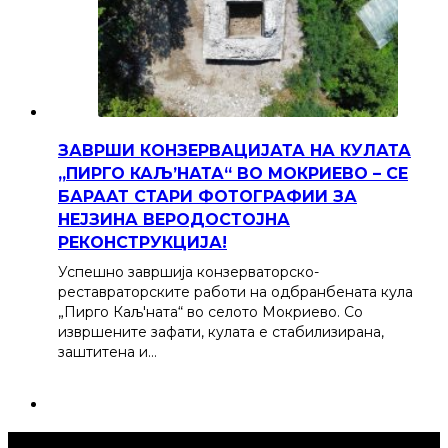
ЗАВРШИ КОНЗЕРВАЦИЈАТА НА КУЛАТА
„ПИРГО КАЉ’НАТА“ ВО МОКРИЕВО – СЕ
БАРААТ СТАРИ ФОТОГРАФИИ ЗА
НЕЈЗИНА ВЕРОДОСТОЈНА
РЕКОНСТРУКЦИЈА!
Успешно завршија конзерваторско-
реставраторските работи на одбранбената кула
„Пирго Каљ'ната“ во селото Мокриево. Со
извршените зафати, кулата е стабилизирана,
заштитена и…