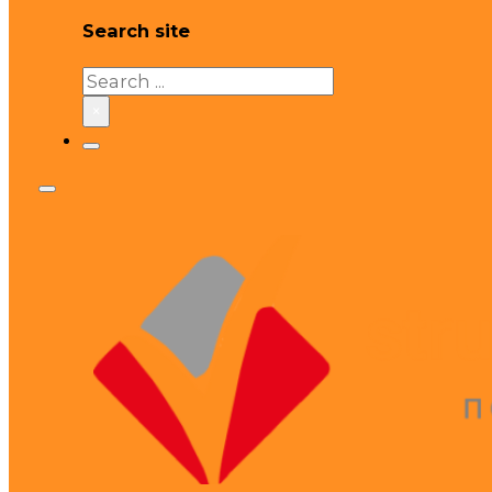
Search site
Search
×