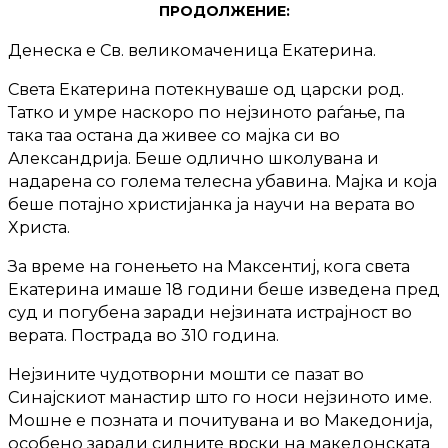
ПРОДОЛЖЕНИЕ:
Денеска е Св. великомаченица Екатерина.
Света Екатерина потекнуваше од царски род.
Татко и умре наскоро по нејзиното раѓање, па
така таа остана да живее со мајка си во
Александрија. Беше одлично школувана и
надарена со голема телесна убавина. Мајка и која
беше потајно христијанка ја научи на верата во
Христа.
За време на гонењето на Максентиј, кога света
Екатерина имаше 18 години беше изведена пред
суд и погубена заради нејзината истрајност во
верата. Пострада во 310 година.
Нејзините чудотворни мошти се пазат во
Синајскиот манастир што го носи нејзиното име.
Мошне е позната и почитувана и во Македонија,
особено заради силните врски на македонската