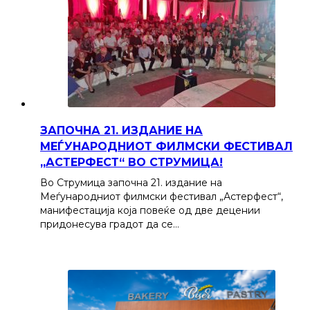
ЗАПОЧНА 21. ИЗДАНИЕ НА
МЕЃУНАРОДНИОТ ФИЛМСКИ ФЕСТИВАЛ
„АСТЕРФЕСТ“ ВО СТРУМИЦА!
Во Струмица започна 21. издание на
Меѓународниот филмски фестивал „Астерфест“,
манифестација која повеќе од две децении
придонесува градот да се…