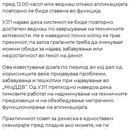
пред 12:00 часот или веднаш откако апликацијата
повторно ќе биде ставена во функција.
УЈП најави дека системот ќе биде повторно
достапен веднаш по завршување на техничките
активности. Не е наведено точно колку ќе трае
прекинот, па затоа граѓаните треба да очекуваат
можни обиди за најава, забавување или
недостапност во текот на денот.
Ова известување доаѓа по период во кој дел од
корисниците веќе пријавуваа проблеми,
забавувања и тешкотии при најавување во
„МојДДВ“. Од УЈП претходно наведоа дека
тимовите работат на надминување на техничките
предизвици и на обезбедување непречено
функционирање на апликацијата.
Практичниот совет за денеска е едноставен:
скенирајте пред пладне ако можете, не ги