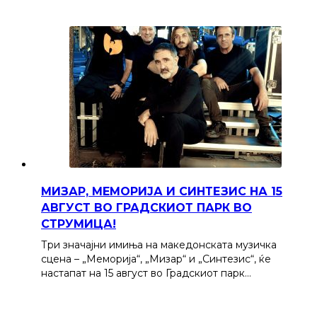
МИЗАР, МЕМОРИЈА И СИНТЕЗИС НА 15
АВГУСТ ВО ГРАДСКИОТ ПАРК ВО
СТРУМИЦА!
Три значајни имиња на македонската музичка
сцена – „Меморија“, „Мизар“ и „Синтезис“, ќе
настапат на 15 август во Градскиот парк…