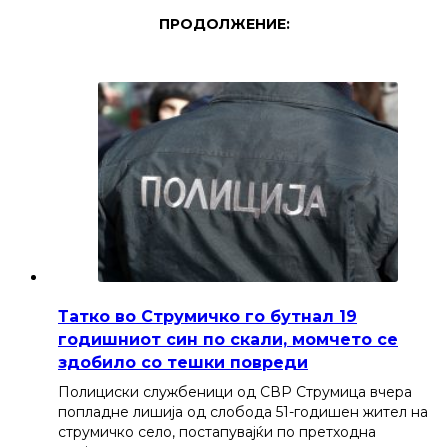
ПРОДОЛЖЕНИЕ:
Татко во Струмичко го бутнал 19
годишниот син по скали, момчето се
здобило со тешки повреди
Полициски службеници од СВР Струмица вчера
попладне лишија од слобода 51-годишен жител на
струмичко село, постапувајќи по претходна