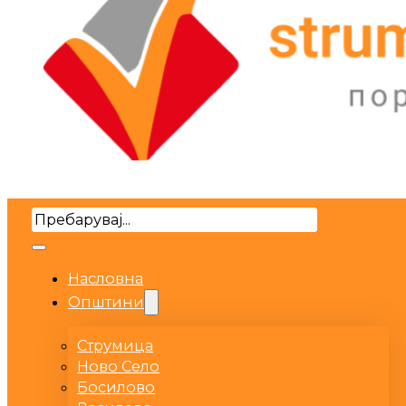
Search
Насловна
Општини
Струмица
Ново Село
Босилово