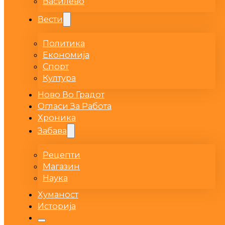
Василево
Вести
Политика
Економија
Спорт
Култура
Ново Во Градот
Огласи За Работа
Хроника
Забава
Рецепти
Магазин
Наука
Хуманост
Историја