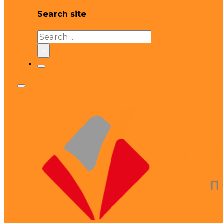
Search site
Search
×