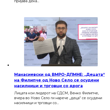
пријава дека…
Манасиевски од ВМРО-ДПМНЕ: „Децата“
на Филипче од Ново Село се осудени
насилници и трговци со дрога
Лицата кои лидерот на СДСМ, Венко Филипче,
вчера во Ново Село ги нарече „деца“ се осудени
насилници и трговци со…