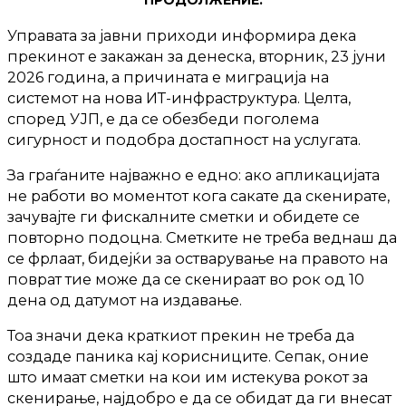
Управата за јавни приходи информира дека
прекинот е закажан за денеска, вторник, 23 јуни
2026 година, а причината е миграција на
системот на нова ИТ-инфраструктура. Целта,
според УЈП, е да се обезбеди поголема
сигурност и подобра достапност на услугата.
За граѓаните најважно е едно: ако апликацијата
не работи во моментот кога сакате да скенирате,
зачувајте ги фискалните сметки и обидете се
повторно подоцна. Сметките не треба веднаш да
се фрлаат, бидејќи за остварување на правото на
поврат тие може да се скенираат во рок од 10
дена од датумот на издавање.
Тоа значи дека краткиот прекин не треба да
создаде паника кај корисниците. Сепак, оние
што имаат сметки на кои им истекува рокот за
скенирање, најдобро е да се обидат да ги внесат